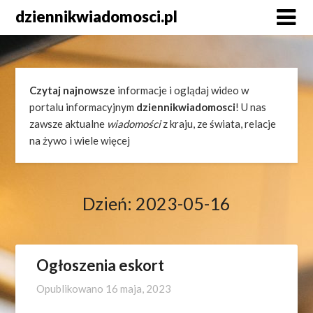
Skip
dziennikwiadomosci.pl
to
content
Czytaj najnowsze
informacje i oglądaj wideo w
portalu informacyjnym
dziennikwiadomosci
! U nas
zawsze aktualne
wiadomości
z kraju, ze świata, relacje
na żywo i wiele więcej
Dzień:
2023-05-16
Ogłoszenia eskort
Opublikowano
16 maja, 2023