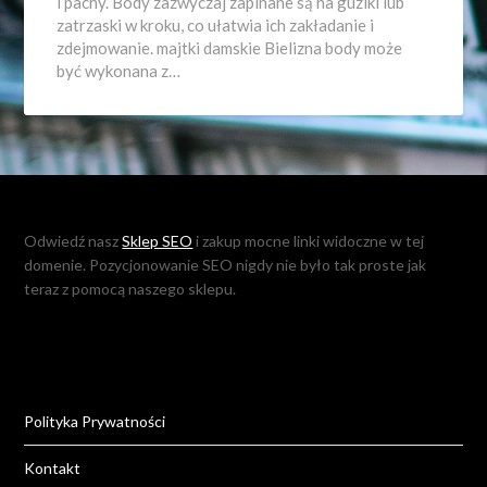
i pachy. Body zazwyczaj zapinane są na guziki lub
zatrzaski w kroku, co ułatwia ich zakładanie i
zdejmowanie. majtki damskie Bielizna body może
być wykonana z…
Odwiedź nasz
Sklep SEO
i zakup mocne linki widoczne w tej
domenie. Pozycjonowanie SEO nigdy nie było tak proste jak
teraz z pomocą naszego sklepu.
Polityka Prywatności
Kontakt