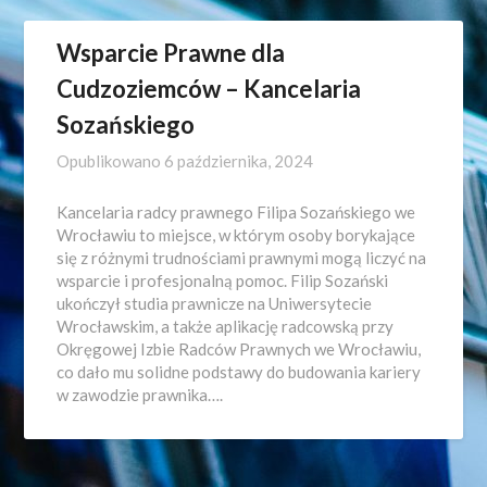
Wsparcie Prawne dla
Cudzoziemców – Kancelaria
Sozańskiego
Opublikowano
6 października, 2024
Kancelaria radcy prawnego Filipa Sozańskiego we
Wrocławiu to miejsce, w którym osoby borykające
się z różnymi trudnościami prawnymi mogą liczyć na
wsparcie i profesjonalną pomoc. Filip Sozański
ukończył studia prawnicze na Uniwersytecie
Wrocławskim, a także aplikację radcowską przy
Okręgowej Izbie Radców Prawnych we Wrocławiu,
co dało mu solidne podstawy do budowania kariery
w zawodzie prawnika….