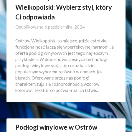
Wielkopolski: Wybierz styl, który
Ci odpowiada
Opublikowano
6 października, 2024
Ostrów Wielkopolski to miejsce, gdzie estetyka i
funkcjonalność łączą się w perfekcyjnej harmonii, a
oferta podłóg winylowych jest tego najlepszym
przykładem. W dobie nowoczesnych technologii,
podłogi winylowe stają się coraz bardziej
popularnym wyborem zarówno w domach, jak i
biurach. Oferowane przez nas podłogi
charakteryzują się różnorodnością wzorów,
kolorów i tekstur, co pozwala na ich łatwe…
Podłogi winylowe w Ostrów