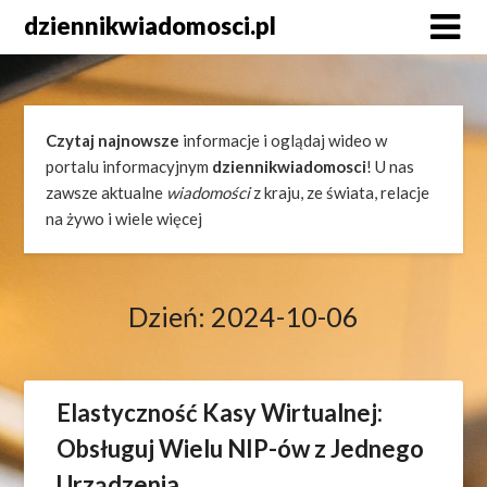
Skip
dziennikwiadomosci.pl
to
content
Czytaj najnowsze
informacje i oglądaj wideo w
portalu informacyjnym
dziennikwiadomosci
! U nas
zawsze aktualne
wiadomości
z kraju, ze świata, relacje
na żywo i wiele więcej
Dzień:
2024-10-06
Elastyczność Kasy Wirtualnej:
Obsługuj Wielu NIP-ów z Jednego
Urządzenia