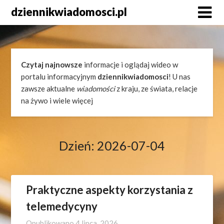
Skip
dziennikwiadomosci.pl
to
content
Czytaj najnowsze
informacje i oglądaj wideo w
portalu informacyjnym
dziennikwiadomosci
! U nas
zawsze aktualne
wiadomości
z kraju, ze świata, relacje
na żywo i wiele więcej
Dzień:
2026-07-04
Praktyczne aspekty korzystania z
telemedycyny
Opublikowano
4 lipca, 2026