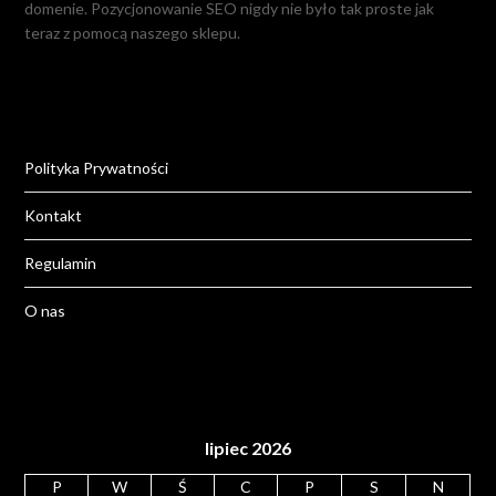
domenie. Pozycjonowanie SEO nigdy nie było tak proste jak
teraz z pomocą naszego sklepu.
Polityka Prywatności
Kontakt
Regulamin
O nas
lipiec 2026
P
W
Ś
C
P
S
N