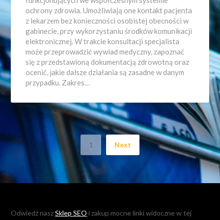
funkcjonujących we współczesnym systemie
ochrony zdrowia. Umożliwiają one kontakt pacjenta
z lekarzem bez konieczności osobistej obecności w
gabinecie, przy wykorzystaniu środków komunikacji
elektronicznej. W trakcie konsultacji specjalista
może przeprowadzić wywiad medyczny, zapoznać
się z przedstawioną dokumentacją zdrowotną oraz
ocenić, jakie dalsze działania są zasadne w danym
przypadku. Zakres…
1
Next
Odwiedź nasz
Sklep SEO
i zakup mocne linki widoczne w tej