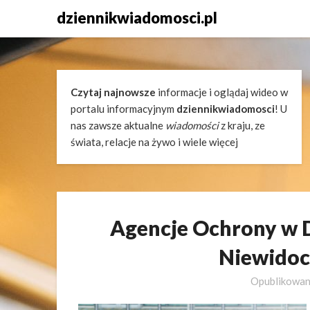
Skip
dziennikwiadomosci.pl
to
content
Czytaj najnowsze
informacje i oglądaj wideo w
portalu informacyjnym
dziennikwiadomosci
! U
nas zawsze aktualne
wiadomości
z kraju, ze
świata, relacje na żywo i wiele więcej
Agencje Ochrony w 
Niewidoc
Opublikowa