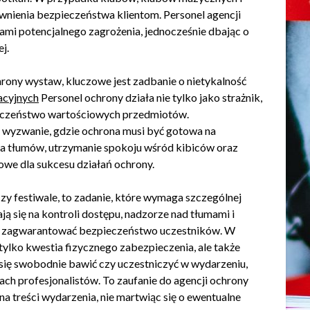
wnienia bezpieczeństwa klientom. Personel agencji
ami potencjalnego zagrożenia, jednocześnie dbając o
j.
ony wystaw, kluczowe jest zadbanie o nietykalność
acyjnych
Personel ochrony działa nie tylko jako strażnik,
zpieczeństwo wartościowych przedmiotów.
wyzwanie, gdzie ochrona musi być gotowa na
la tłumów, utrzymanie spokoju wśród kibiców oraz
owe dla sukcesu działań ochrony.
zy festiwale, to zadanie, które wymaga szczególnej
ją się na kontroli dostępu, nadzorze nad tłumami i
aby zagwarantować bezpieczeństwo uczestników. W
tylko kwestia fizycznego zabezpieczenia, ale także
 się swobodnie bawić czy uczestniczyć w wydarzeniu,
ach profesjonalistów. To zaufanie do agencji ochrony
a treści wydarzenia, nie martwiąc się o ewentualne