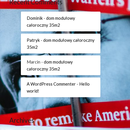
Recent Comments
Dominik
-
dom modułowy
całoroczny 35m2
Patryk
-
dom modułowy całoroczny
35m2
Marcin
-
dom modułowy
całoroczny 35m2
A WordPress Commenter
-
Hello
world!
Archives