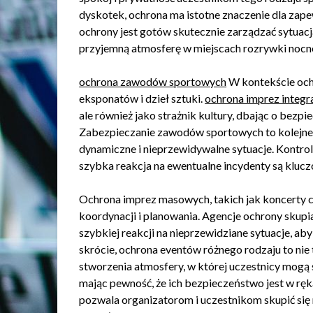
dyskotek, ochrona ma istotne znaczenie dla zape
ochrony jest gotów skutecznie zarządzać sytuacj
przyjemną atmosferę w miejscach rozrywki nocne
ochrona zawodów sportowych
W kontekście ochr
eksponatów i dzieł sztuki.
ochrona imprez integr
ale również jako strażnik kultury, dbając o be
Zabezpieczanie zawodów sportowych to kolejne 
dynamiczne i nieprzewidywalne sytuacje. Kontro
szybka reakcja na ewentualne incydenty są klucz
Ochrona imprez masowych, takich jak koncerty c
koordynacji i planowania. Agencje ochrony skupia
szybkiej reakcji na nieprzewidziane sytuacje, 
skrócie, ochrona eventów różnego rodzaju to nie 
stworzenia atmosfery, w której uczestnicy mogą
mając pewność, że ich bezpieczeństwo jest w ręk
pozwala organizatorom i uczestnikom skupić się n