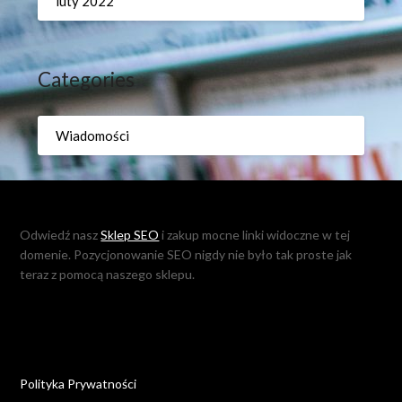
luty 2022
Categories
Wiadomości
Odwiedź nasz
Sklep SEO
i zakup mocne linki widoczne w tej
domenie. Pozycjonowanie SEO nigdy nie było tak proste jak
teraz z pomocą naszego sklepu.
Polityka Prywatności