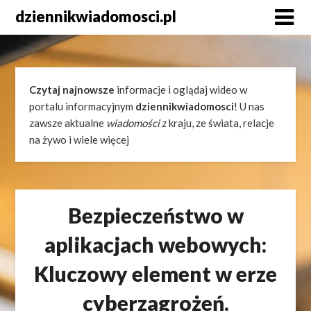
Skip
dziennikwiadomosci.pl
to
content
Czytaj najnowsze
informacje i oglądaj wideo w
portalu informacyjnym
dziennikwiadomosci
! U nas
zawsze aktualne
wiadomości
z kraju, ze świata, relacje
na żywo i wiele więcej
Bezpieczeństwo w
aplikacjach webowych:
Kluczowy element w erze
cyberzagrożeń.