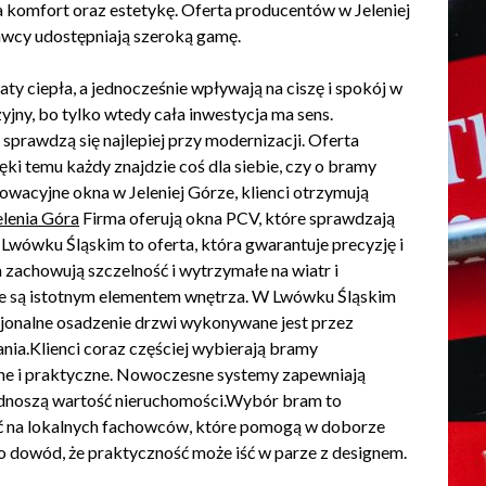
a komfort oraz estetykę. Oferta producentów w Jeleniej
awcy udostępniają szeroką gamę.
y ciepła, a jednocześnie wpływają na ciszę i spokój w
jny, bo tylko wtedy cała inwestycja ma sens.
sprawdzą się najlepiej przy modernizacji. Oferta
ęki temu każdy znajdzie coś dla siebie, czy o bramy
owacyjne okna w Jeleniej Górze, klienci otrzymują
lenia Góra
Firma oferują okna PCV, które sprawdzają
wówku Śląskim to oferta, która gwarantuje precyzję i
achowują szczelność i wytrzymałe na wiatr i
óre są istotnym elementem wnętrza. W Lwówku Śląskim
sjonalne osadzenie drzwi wykonywane jest przez
ania.Klienci coraz częściej wybierają bramy
e i praktyczne. Nowoczesne systemy zapewniają
dnoszą wartość nieruchomości.Wybór bram to
ć na lokalnych fachowców, które pomogą w doborze
 dowód, że praktyczność może iść w parze z designem.