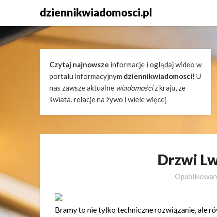
Skip
dziennikwiadomosci.pl
to
content
Czytaj najnowsze
informacje i oglądaj wideo w
portalu informacyjnym
dziennikwiadomosci
! U
nas zawsze aktualne
wiadomości
z kraju, ze
świata, relacje na żywo i wiele więcej
Drzwi L
Opublikowa
Bramy to nie tylko techniczne rozwiązanie, ale r