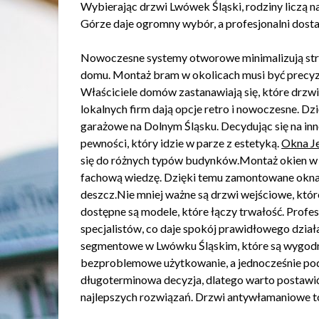
Wybierając drzwi Lwówek Śląski, rodziny liczą n
Górze daje ogromny wybór, a profesjonalni dost
Nowoczesne systemy otworowe minimalizują strat
domu. Montaż bram w okolicach musi być precyzy
Właściciele domów zastanawiają się, które drzwi 
lokalnych firm dają opcje retro i nowoczesne. Dzi
garażowe na Dolnym Śląsku. Decydując się na inn
pewności, który idzie w parze z estetyką.
Okna Je
się do różnych typów budynków.Montaż okien w L
fachową wiedzę. Dzięki temu zamontowane okna z
deszcz.Nie mniej ważne są drzwi wejściowe, kt
dostępne są modele, które łączy trwałość. Profe
specjalistów, co daje spokój prawidłowego dział
segmentowe w Lwówku Śląskim, które są wygodn
bezproblemowe użytkowanie, a jednocześnie po
długoterminowa decyzja, dlatego warto postawi
najlepszych rozwiązań. Drzwi antywłamaniowe to