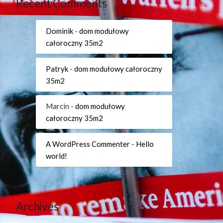
Recent Comments
Dominik
-
dom modułowy
całoroczny 35m2
Patryk
-
dom modułowy całoroczny
35m2
Marcin
-
dom modułowy
całoroczny 35m2
A WordPress Commenter
-
Hello
world!
Archives