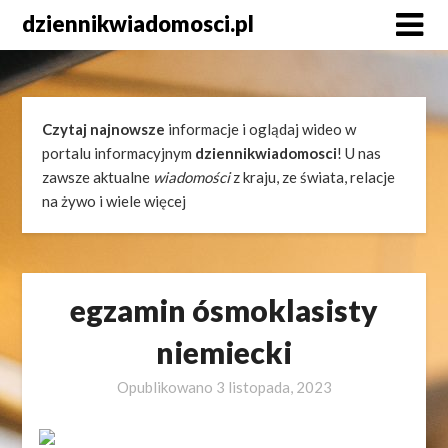
Skip
dziennikwiadomosci.pl
to
content
Czytaj najnowsze
informacje i oglądaj wideo w
portalu informacyjnym
dziennikwiadomosci
! U nas
zawsze aktualne
wiadomości
z kraju, ze świata, relacje
na żywo i wiele więcej
egzamin ósmoklasisty
niemiecki
Opublikowano
3 listopada, 2023