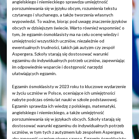
angielskiego i niemieckiego sprawdza umiejętność
porozumiewania się w języku obcym, rozumienia tekstu
czytanego i słuchanego, a także tworzenia własnych
wypowiedzi. To ważne, biorąc pod uwagę znaczenie języków
obcych w dzisiejszym świecie. Warto również wspomnieć o
tym, że egzamin ósmoklasisty ma na celu ocenę wiedzy i
umiejętności wszystkich uczniów, niezależnie od
ewentualnych trudności, takich jak autyzm czy zespół
Aspergera. Szkoły starają się dostosować warunki
egzaminu do indywidualnych potrzeb uczniów, zapewniając
im odpowiednie wsparcie i dostępność narzędzi
ułatwiających egzamin.
Egzamin ósmoklasisty w 2023 roku to kluczowe wydarzenie
w życiu uczniów w Polsce, oceniające ich umiejętności
nabyte podczas ośmiu lat nauki w szkole podstawowej.
Egzamin sprawdza ich wiedzę z polskiego, matematyki,
angielskiego i niemieckiego, a także umiejętność
porozumiewania się w językach obcych. Szkoły starają się
dostosować warunki egzaminu do indywidualnych potrzeb
uczniów, w tym tych z autyzmem lub zespołem Aspergera,
aby zapewnić uczniom równe szanse. Egzamin ósmoklasisty