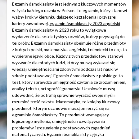
Egzamin ósmoklasisty jest jednym z kluczowych momentów
w życiu każdego ucznia w Polsce. To egzamin, który stanowi
ważny krok w kierunku dalszego kształcenia i przyszłej
kariery zawodowej.
egzamin ósmoklasisty 2023 angielski
Egzamin ósmoklasisty w 2023 roku to wyjątkowe
wydarzenie dla setek tysięcy uczniów, którzy przystąpią do
tej próby. Egzamin ósmoklasisty obejmuje różne przedmioty,
z których polski, matematyka, angielski, i niemiecki to często
wybierane języki obce. Każdy z tych przedmiotów stanowi
wyzwanie dla młodych ludzi, którzy muszą wykazać się
wiedzą i umiejętnościami zdobytymi podczas lat nauki w
szkole podstawowej. Egzamin ósmoklasisty z polskiego to
test, który sprawdza umiejętność czytania ze zrozumieniem,
analizy tekstu, ortografii i gramatyki. Uczniowie muszą
udowodnić, że potrafią sprawnie wyrażać swoje myśli i
rozumieć treść tekstu. Matematyka, to kolejny kluczowy
przedmiot, którym uczniowie muszą zmierzyć się na
egzaminie ósmoklasisty. To przedmiot wymagający
logicznego myślenia, umiejętności rozwiązywania
problemów i zrozumienia podstawowych zagadnień
matematycznych. Egzamin ósmoklasisty z języka