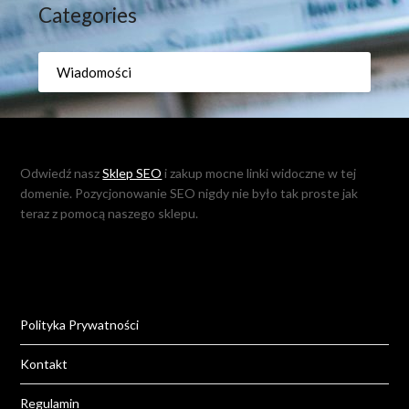
Categories
Wiadomości
Odwiedź nasz
Sklep SEO
i zakup mocne linki widoczne w tej
domenie. Pozycjonowanie SEO nigdy nie było tak proste jak
teraz z pomocą naszego sklepu.
Polityka Prywatności
Kontakt
Regulamin