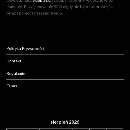
Odwiedź nasz
Sklep SEO
i zakup mocne linki widoczne w tej
domenie. Pozycjonowanie SEO nigdy nie było tak proste jak
teraz z pomocą naszego sklepu.
Polityka Prywatności
Kontakt
Regulamin
O nas
sierpień 2026