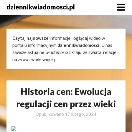
Skip
dziennikwiadomosci.pl
to
content
Czytaj najnowsze
informacje i oglądaj wideo w
portalu informacyjnym
dziennikwiadomosci
! U nas
zawsze aktualne
wiadomości
z kraju, ze świata, relacje
na żywo i wiele więcej
Historia cen: Ewolucja
regulacji cen przez wieki
Opublikowano
17 lutego, 2024