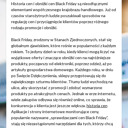
Historia cen i obniżki cen Black Friday są nieodłącznymi
elementami współczesnego krajobrazu handlowego. Już od
czasów starożytnych ludzie poszukiwali sposobów na
regulację cen i przyciągnięcie klientów poprzez różnego
rodzaju promocje i obniżki.
Black Friday, zrodzony w Stanach Zjednoczonych, stał się
globalnym zjawiskiem, które rośnie w popularności z każdym
rokiem. To jedyny dzień w roku, kiedy klienci mogą liczyć na
wyjątkowe oferty i znaczące obniżki cen na najróżniejsze
produkty, począwszy od elektroniki, poprzez odzież, aż po
artykuły gospodarstwa domowego. Każdego roku, w dniu
po Święcie Dziękczynienia, sklepy przygotowują się do
największego szturmu klientów. Tłumy ludzi wychodzą na
ulice, aby skorzystać z promocji i zdobyć wymarzone
produkty po atrakcyjnych cenach. Jednak w erze internetu,
wiele zakupów odbywa się również online, co sprawia, że
konkurencja o klienta jest jeszcze większa.
historia cen
Aplikacje i strony internetowe monitorujące ceny,
popularnie nazywane „sprawdzaczami cen Black Friday”,
stają się niezastąpionymi narzędziami dla tych, którzy chcą