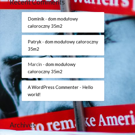
Recent Comments
Dominik
-
dom modułowy
całoroczny 35m2
Patryk
-
dom modułowy całoroczny
35m2
Marcin
-
dom modułowy
całoroczny 35m2
A WordPress Commenter
-
Hello
world!
Archives