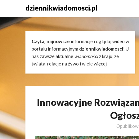
Skip
dziennikwiadomosci.pl
to
content
Czytaj najnowsze
informacje i oglądaj wideo w
portalu informacyjnym
dziennikwiadomosci
! U
nas zawsze aktualne
wiadomości
z kraju, ze
świata, relacje na żywo i wiele więcej
Innowacyjne Rozwiązan
Ogłos
Opubliko