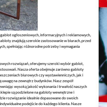
gablot ogłoszeniowych, informacyjnych i reklamowych,
abloty znajdują szerokie zastosowanie w biurach, przed
nych, spełniając różnorodne potrzeby i wymagania
owych rozwiązań, oferujemy szeroki wybór gablot,
astosowań. Nasza oferta obejmuje zarówno gabloty
szczeniach biurowych czy wystawienniczych, jak i
ają uwagę na zewnątrz budynków. Nasz zespół
pewniając wysoką jakość wykonania i trwałość naszych
klepie są podzielone na gabloty wewnętrzne i
dzie rozwiązanie idealnie dopasowane do swoich
 indywidualne podejście do każdego klienta. Nasze