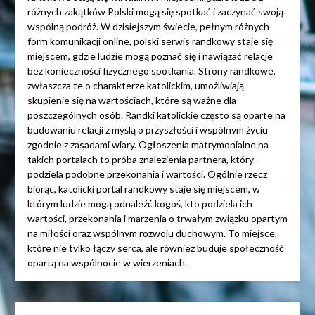
różnych zakątków Polski mogą się spotkać i zaczynać swoją
wspólną podróż. W dzisiejszym świecie, pełnym różnych
form komunikacji online, polski serwis randkowy staje się
miejscem, gdzie ludzie mogą poznać się i nawiązać relacje
bez konieczności fizycznego spotkania. Strony randkowe,
zwłaszcza te o charakterze katolickim, umożliwiają
skupienie się na wartościach, które są ważne dla
poszczególnych osób. Randki katolickie często są oparte na
budowaniu relacji z myślą o przyszłości i wspólnym życiu
zgodnie z zasadami wiary. Ogłoszenia matrymonialne na
takich portalach to próba znalezienia partnera, który
podziela podobne przekonania i wartości. Ogólnie rzecz
biorąc, katolicki portal randkowy staje się miejscem, w
którym ludzie mogą odnaleźć kogoś, kto podziela ich
wartości, przekonania i marzenia o trwałym związku opartym
na miłości oraz wspólnym rozwoju duchowym. To miejsce,
które nie tylko łączy serca, ale również buduje społeczność
opartą na wspólnocie w wierzeniach.