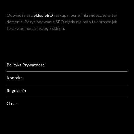
Odwiedź nasz
Sklep SEO
i zakup mocne linki widoczne w tej
domenie. Pozycjonowanie SEO nigdy nie było tak proste jak
teraz z pomocą naszego sklepu.
Polityka Prywatności
Kontakt
Regulamin
O nas