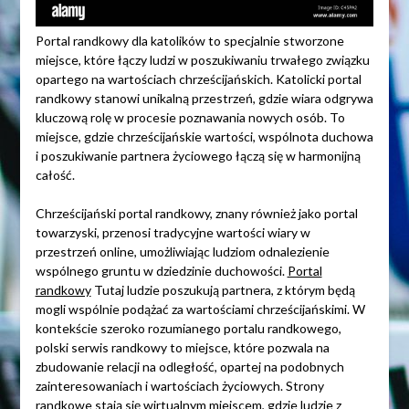
Portal randkowy dla katolików to specjalnie stworzone
miejsce, które łączy ludzi w poszukiwaniu trwałego związku
opartego na wartościach chrześcijańskich. Katolicki portal
randkowy stanowi unikalną przestrzeń, gdzie wiara odgrywa
kluczową rolę w procesie poznawania nowych osób. To
miejsce, gdzie chrześcijańskie wartości, wspólnota duchowa
i poszukiwanie partnera życiowego łączą się w harmonijną
całość.
Chrześcijański portal randkowy, znany również jako portal
towarzyski, przenosi tradycyjne wartości wiary w
przestrzeń online, umożliwiając ludziom odnalezienie
wspólnego gruntu w dziedzinie duchowości.
Portal
randkowy
Tutaj ludzie poszukują partnera, z którym będą
mogli wspólnie podążać za wartościami chrześcijańskimi. W
kontekście szeroko rozumianego portalu randkowego,
polski serwis randkowy to miejsce, które pozwala na
zbudowanie relacji na odległość, opartej na podobnych
zainteresowaniach i wartościach życiowych. Strony
randkowe stają się wirtualnym miejscem, gdzie ludzie z