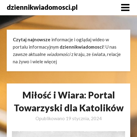
Skip
dziennikwiadomosci.pl
to
content
Czytaj najnowsze
informacje i oglądaj wideo w
portalu informacyjnym
dziennikwiadomosci
! U nas
zawsze aktualne
wiadomości
z kraju, ze świata, relacje
na żywo i wiele więcej
Miłość i Wiara: Portal
Towarzyski dla Katolików
Opublikowano
19 stycznia, 2024