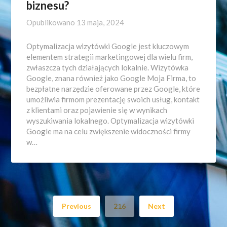
biznesu?
Opublikowano
13 maja, 2024
Optymalizacja wizytówki Google jest kluczowym
elementem strategii marketingowej dla wielu firm,
zwłaszcza tych działających lokalnie. Wizytówka
Google, znana również jako Google Moja Firma, to
bezpłatne narzędzie oferowane przez Google, które
umożliwia firmom prezentację swoich usług, kontakt
z klientami oraz pojawienie się w wynikach
wyszukiwania lokalnego. Optymalizacja wizytówki
Google ma na celu zwiększenie widoczności firmy
w…
Previous
216
Next