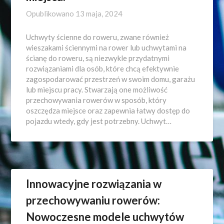
Opublikowano
13 maja, 2024
Uchwyty ścienne do roweru, zwane również
wieszakami ściennymi na rower lub uchwytami na
ścianę do roweru, są niezwykle przydatnymi
rozwiązaniami dla osób, które chcą efektywnie
zagospodarować przestrzeń w swoim domu, garażu
lub miejscu pracy. Stwarzają one możliwość
przechowywania rowerów w sposób, który
oszczędza miejsce oraz zapewnia łatwy dostęp do
pojazdu wtedy, gdy jest potrzebny. Uchwyt…
Innowacyjne rozwiązania w
przechowywaniu rowerów:
Nowoczesne modele uchwytów