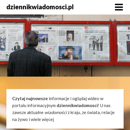
Skip
dziennikwiadomosci.pl
to
content
Czytaj najnowsze
informacje i oglądaj wideo w
portalu informacyjnym
dziennikwiadomosci
! U nas
zawsze aktualne
wiadomości
z kraju, ze świata, relacje
na żywo i wiele więcej