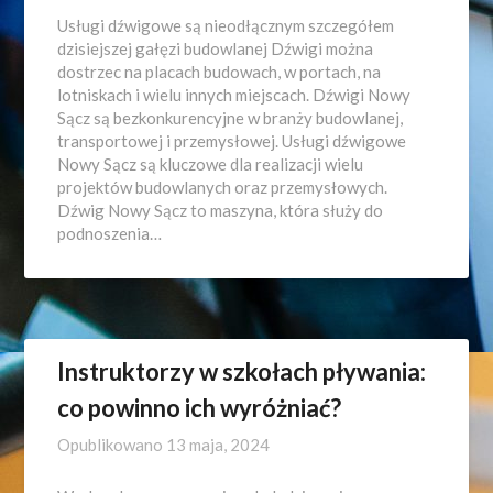
Usługi dźwigowe są nieodłącznym szczegółem
dzisiejszej gałęzi budowlanej Dźwigi można
dostrzec na placach budowach, w portach, na
lotniskach i wielu innych miejscach. Dźwigi Nowy
Sącz są bezkonkurencyjne w branży budowlanej,
transportowej i przemysłowej. Usługi dźwigowe
Nowy Sącz są kluczowe dla realizacji wielu
projektów budowlanych oraz przemysłowych.
Dźwig Nowy Sącz to maszyna, która służy do
podnoszenia…
Instruktorzy w szkołach pływania:
co powinno ich wyróżniać?
Opublikowano
13 maja, 2024