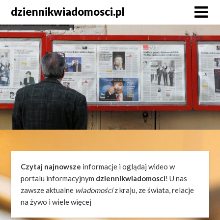
Skip
dziennikwiadomosci.pl
to
content
Czytaj najnowsze
informacje i oglądaj wideo w
portalu informacyjnym
dziennikwiadomosci
! U nas
zawsze aktualne
wiadomości
z kraju, ze świata, relacje
na żywo i wiele więcej