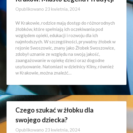
Opublikowano
23 kwietnia, 2024
W Krakowie, rodzice mają dostęp do różnorodnych
żłobków, które spełniają ich oczekiwania pod
względem opieki, edukacji i rozwoju dla ich
najmłodszych. W szczególności, prywatny żłobek w
rejonie Swoszowic, znany jako Żłobek Swoszowice,
zdobył uznanie ze względu na swoją jakość,
zaangażowanie w opiekę dzieci oraz dogodne
usytuowanie. Natomiast w dzielnicy Kliny, również
w Krakowie, można znaleźć…
Czego szukać w żłobku dla
swojego dziecka?
Opublikowano
23 kwietnia, 2024