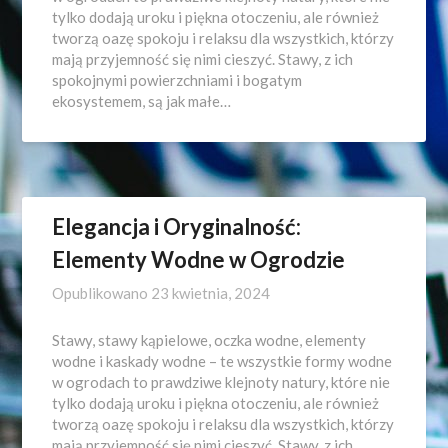
tylko dodają uroku i piękna otoczeniu, ale również
tworzą oazę spokoju i relaksu dla wszystkich, którzy
mają przyjemność się nimi cieszyć. Stawy, z ich
spokojnymi powierzchniami i bogatym
ekosystemem, są jak małe…
Elegancja i Oryginalność:
Elementy Wodne w Ogrodzie
Opublikowano
23 kwietnia, 2024
Stawy, stawy kąpielowe, oczka wodne, elementy
wodne i kaskady wodne – te wszystkie formy wodne
w ogrodach to prawdziwe klejnoty natury, które nie
tylko dodają uroku i piękna otoczeniu, ale również
tworzą oazę spokoju i relaksu dla wszystkich, którzy
mają przyjemność się nimi cieszyć. Stawy, z ich