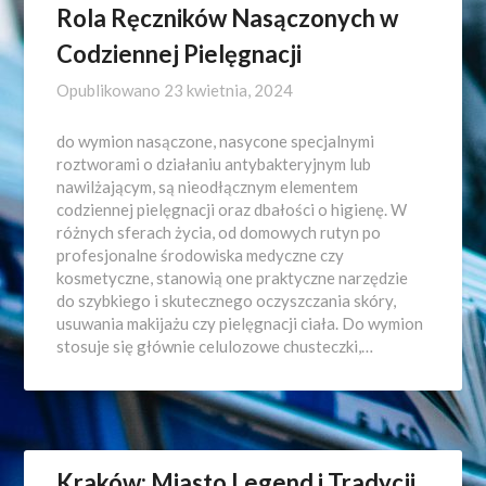
Rola Ręczników Nasączonych w
Codziennej Pielęgnacji
Opublikowano
23 kwietnia, 2024
do wymion nasączone, nasycone specjalnymi
roztworami o działaniu antybakteryjnym lub
nawilżającym, są nieodłącznym elementem
codziennej pielęgnacji oraz dbałości o higienę. W
różnych sferach życia, od domowych rutyn po
profesjonalne środowiska medyczne czy
kosmetyczne, stanowią one praktyczne narzędzie
do szybkiego i skutecznego oczyszczania skóry,
usuwania makijażu czy pielęgnacji ciała. Do wymion
stosuje się głównie celulozowe chusteczki,…
Kraków: Miasto Legend i Tradycji