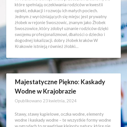
które spełniają oczekiwania rodziców w kwestii
opieki, edukacji i rozwoju ich małych pociech.
Jednym z wyróżniających się miejsc jest prywatny
żłobek w rejonie Swoszowic, znanym jako Żłobek
Swoszowice, który zdobył uznanie rodziców dzięki
swojemu profesjonalizmowi, dbałości o dziecko i
dogodnej lokalizacji. dobry żłobek kraków W
Krakowie istnieją również żłobki…
Majestatyczne Piękno: Kaskady
Wodne w Krajobrazie
Opublikowano
23 kwietnia, 2024
Stawy, stawy kąpielowe, oczka wodne, elementy
wodne i kaskady wodne – te wszystkie formy wodne
w ogrodach to prawdziwe klejnoty natury, które nie