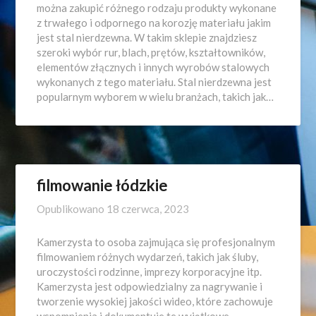
można zakupić różnego rodzaju produkty wykonane
z trwałego i odpornego na korozję materiału jakim
jest stal nierdzewna. W takim sklepie znajdziesz
szeroki wybór rur, blach, prętów, kształtowników,
elementów złącznych i innych wyrobów stalowych
wykonanych z tego materiału. Stal nierdzewna jest
popularnym wyborem w wielu branżach, takich jak…
filmowanie łódzkie
Opublikowano
18 czerwca, 2023
Kamerzysta to osoba zajmująca się profesjonalnym
filmowaniem różnych wydarzeń, takich jak śluby,
uroczystości rodzinne, imprezy korporacyjne itp.
Kamerzysta jest odpowiedzialny za nagrywanie i
tworzenie wysokiej jakości wideo, które zachowuje
wspomnienia i dokumentuje te wyjątkowe