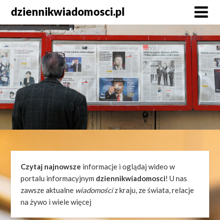
Skip
dziennikwiadomosci.pl
to
content
Czytaj najnowsze
informacje i oglądaj wideo w
portalu informacyjnym
dziennikwiadomosci
! U nas
zawsze aktualne
wiadomości
z kraju, ze świata, relacje
na żywo i wiele więcej