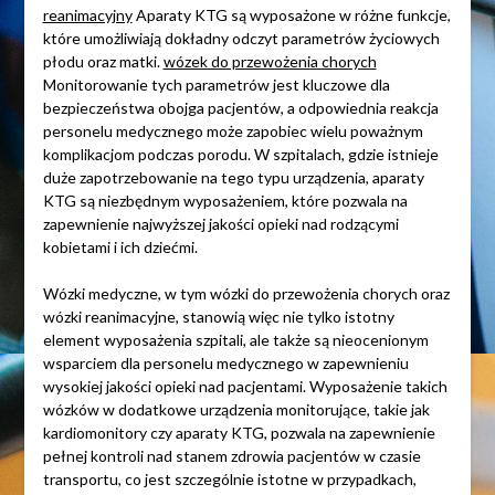
reanimacyjny
Aparaty KTG są wyposażone w różne funkcje,
które umożliwiają dokładny odczyt parametrów życiowych
płodu oraz matki.
wózek do przewożenia chorych
Monitorowanie tych parametrów jest kluczowe dla
bezpieczeństwa obojga pacjentów, a odpowiednia reakcja
personelu medycznego może zapobiec wielu poważnym
komplikacjom podczas porodu. W szpitalach, gdzie istnieje
duże zapotrzebowanie na tego typu urządzenia, aparaty
KTG są niezbędnym wyposażeniem, które pozwala na
zapewnienie najwyższej jakości opieki nad rodzącymi
kobietami i ich dziećmi.
Wózki medyczne, w tym wózki do przewożenia chorych oraz
wózki reanimacyjne, stanowią więc nie tylko istotny
element wyposażenia szpitali, ale także są nieocenionym
wsparciem dla personelu medycznego w zapewnieniu
wysokiej jakości opieki nad pacjentami. Wyposażenie takich
wózków w dodatkowe urządzenia monitorujące, takie jak
kardiomonitory czy aparaty KTG, pozwala na zapewnienie
pełnej kontroli nad stanem zdrowia pacjentów w czasie
transportu, co jest szczególnie istotne w przypadkach,