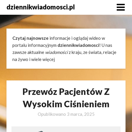
Skip
dziennikwiadomosci.pl
to
content
Czytaj najnowsze
informacje i oglądaj wideo w
portalu informacyjnym
dziennikwiadomosci
! U nas
zawsze aktualne
wiadomości
z kraju, ze świata, relacje
na żywo i wiele więcej
Przewóz Pacjentów Z
Wysokim Ciśnieniem
Opublikowano
3 marca, 2025