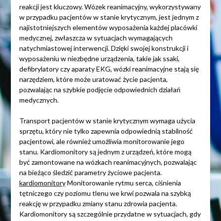
reakcji jest kluczowy. Wózek reanimacyjny, wykorzystywany
w przypadku pacjentów w stanie krytycznym, jest jednym z
najistotniejszych elementów wyposażenia każdej placówki
medycznej, zwłaszcza w sytuacjach wymagających
natychmiastowej interwencji. Dzięki swojej konstrukcji i
wyposażeniu w niezbędne urządzenia, takie jak ssaki,
defibrylatory czy aparaty EKG, wózki reanimacyjne stają się
narzędziem, które może uratować życie pacjenta,
pozwalając na szybkie podjęcie odpowiednich działań
medycznych.
Transport pacjentów w stanie krytycznym wymaga użycia
sprzętu, który nie tylko zapewnia odpowiednią stabilność
pacjentowi, ale również umożliwia monitorowanie jego
stanu. Kardiomonitory są jednym z urządzeń, które mogą
być zamontowane na wózkach reanimacyjnych, pozwalając
na bieżąco śledzić parametry życiowe pacjenta.
kardiomonitory
Monitorowanie rytmu serca, ciśnienia
tętniczego czy poziomu tlenu we krwi pozwala na szybką
reakcję w przypadku zmiany stanu zdrowia pacjenta.
Kardiomonitory są szczególnie przydatne w sytuacjach, gdy