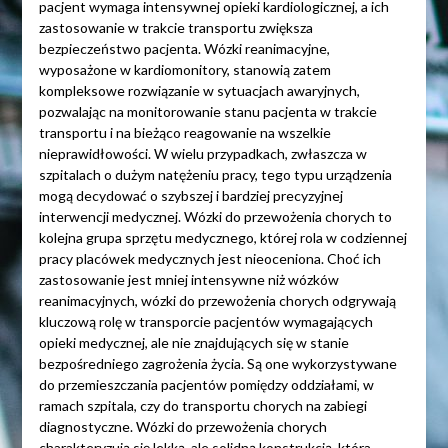
pacjent wymaga intensywnej opieki kardiologicznej, a ich
zastosowanie w trakcie transportu zwiększa
bezpieczeństwo pacjenta. Wózki reanimacyjne,
wyposażone w kardiomonitory, stanowią zatem
kompleksowe rozwiązanie w sytuacjach awaryjnych,
pozwalając na monitorowanie stanu pacjenta w trakcie
transportu i na bieżąco reagowanie na wszelkie
nieprawidłowości. W wielu przypadkach, zwłaszcza w
szpitalach o dużym natężeniu pracy, tego typu urządzenia
mogą decydować o szybszej i bardziej precyzyjnej
interwencji medycznej. Wózki do przewożenia chorych to
kolejna grupa sprzętu medycznego, której rola w codziennej
pracy placówek medycznych jest nieoceniona. Choć ich
zastosowanie jest mniej intensywne niż wózków
reanimacyjnych, wózki do przewożenia chorych odgrywają
kluczową rolę w transporcie pacjentów wymagających
opieki medycznej, ale nie znajdujących się w stanie
bezpośredniego zagrożenia życia. Są one wykorzystywane
do przemieszczania pacjentów pomiędzy oddziałami, w
ramach szpitala, czy do transportu chorych na zabiegi
diagnostyczne. Wózki do przewożenia chorych
charakteryzują się lekką, ale solidną konstrukcją, która