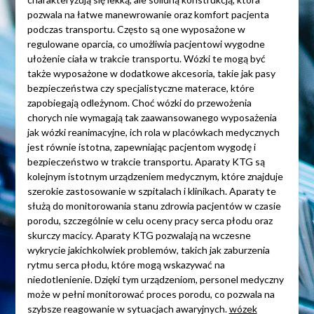
pozwala na łatwe manewrowanie oraz komfort pacjenta
podczas transportu. Często są one wyposażone w
regulowane oparcia, co umożliwia pacjentowi wygodne
ułożenie ciała w trakcie transportu. Wózki te mogą być
także wyposażone w dodatkowe akcesoria, takie jak pasy
bezpieczeństwa czy specjalistyczne materace, które
zapobiegają odleżynom. Choć wózki do przewożenia
chorych nie wymagają tak zaawansowanego wyposażenia
jak wózki reanimacyjne, ich rola w placówkach medycznych
jest równie istotna, zapewniając pacjentom wygodę i
bezpieczeństwo w trakcie transportu. Aparaty KTG są
kolejnym istotnym urządzeniem medycznym, które znajduje
szerokie zastosowanie w szpitalach i klinikach. Aparaty te
służą do monitorowania stanu zdrowia pacjentów w czasie
porodu, szczególnie w celu oceny pracy serca płodu oraz
skurczy macicy. Aparaty KTG pozwalają na wczesne
wykrycie jakichkolwiek problemów, takich jak zaburzenia
rytmu serca płodu, które mogą wskazywać na
niedotlenienie. Dzięki tym urządzeniom, personel medyczny
może w pełni monitorować proces porodu, co pozwala na
szybsze reagowanie w sytuacjach awaryjnych.
wózek