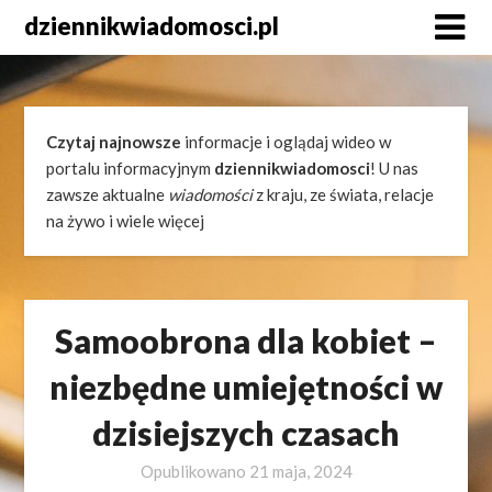
Skip
dziennikwiadomosci.pl
to
content
Czytaj najnowsze
informacje i oglądaj wideo w
portalu informacyjnym
dziennikwiadomosci
! U nas
zawsze aktualne
wiadomości
z kraju, ze świata, relacje
na żywo i wiele więcej
Samoobrona dla kobiet –
niezbędne umiejętności w
dzisiejszych czasach
Opublikowano
21 maja, 2024