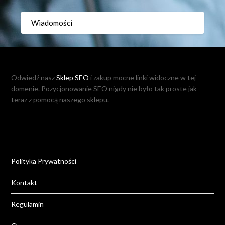
Wiadomości
Odwiedź nasz
Sklep SEO
i zakup mocne linki widoczne w tej
domenie. Pozycjonowanie SEO nigdy nie było tak proste jak
teraz z pomocą naszego sklepu.
Polityka Prywatności
Kontakt
Regulamin