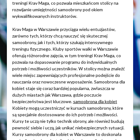
treningi Krav Maga, co pozwala mieszkańcom stolicy na
rozwijanie umiejętności samoobrony pod okiem
wykwalifikowanych instruktorów.
Krav Maga w Warszawie przyciąga wielu entuzjastów,
zarówno tych, którzy chcą nauczyć się skutecznej
samoobrony, jak i tych, którzy szukają intensywnego
treningu fizycznego. Kluby sportów walki w Warszawie
oferują różnorodne zajęcia, w tym treningi Krav Maga, co
pozwala na dopasowanie programu do indywidualnych
potrzeb i możliwości uczestników. W stolicy można znaleźć
wiele miejsc zapewniających profesjonalne podejście do
nauczania oraz nowoczesne wyposażenie. Samoobrona dla
kobiet staje się coraz bardziej popularna, zwłaszcza w
dużych miastach jak Warszawa, gdzie poczucie
bezpieczeństwa jest kluczowe.
samoobrona dla kobiet
Kobiety mogą uczestniczyć w kursach samoobrony, które
są specjalnie dostosowane do ich potrzeb i możliwości.
Kursy te uczą nie tylko technik obrony, ale również budują
pewność siebie i uczą, jak unikać niebezpiecznych sytuacji.
Kursy samoobrony dla kobiet w Warszawie to doskonała