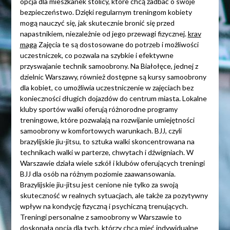
opcja dla mieszkanek stolicy, które chcą zadbać o swoje
bezpieczeństwo. Dzięki regularnym treningom kobiety
mogą nauczyć się, jak skutecznie bronić się przed
napastnikiem, niezależnie od jego przewagi fizycznej.
krav
maga
Zajęcia te są dostosowane do potrzeb i możliwości
uczestniczek, co pozwala na szybkie i efektywne
przyswajanie technik samoobrony. Na Białołęce, jednej z
dzielnic Warszawy, również dostępne są kursy samoobrony
dla kobiet, co umożliwia uczestniczenie w zajęciach bez
konieczności długich dojazdów do centrum miasta. Lokalne
kluby sportów walki oferują różnorodne programy
treningowe, które pozwalają na rozwijanie umiejętności
samoobrony w komfortowych warunkach. BJJ, czyli
brazylijskie jiu-jitsu, to sztuka walki skoncentrowana na
technikach walki w parterze, chwytach i dźwigniach. W
Warszawie działa wiele szkół i klubów oferujących treningi
BJJ dla osób na różnym poziomie zaawansowania.
Brazylijskie jiu-jitsu jest cenione nie tylko za swoją
skuteczność w realnych sytuacjach, ale także za pozytywny
wpływ na kondycję fizyczną i psychiczną trenujących.
Treningi personalne z samoobrony w Warszawie to
doskonała opcja dla tych, którzy chcą mieć indywidualne