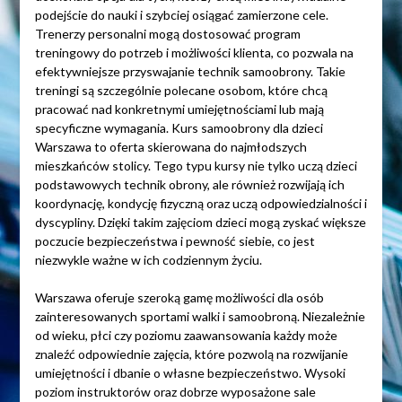
podejście do nauki i szybciej osiągać zamierzone cele.
Trenerzy personalni mogą dostosować program
treningowy do potrzeb i możliwości klienta, co pozwala na
efektywniejsze przyswajanie technik samoobrony. Takie
treningi są szczególnie polecane osobom, które chcą
pracować nad konkretnymi umiejętnościami lub mają
specyficzne wymagania. Kurs samoobrony dla dzieci
Warszawa to oferta skierowana do najmłodszych
mieszkańców stolicy. Tego typu kursy nie tylko uczą dzieci
podstawowych technik obrony, ale również rozwijają ich
koordynację, kondycję fizyczną oraz uczą odpowiedzialności i
dyscypliny. Dzięki takim zajęciom dzieci mogą zyskać większe
poczucie bezpieczeństwa i pewność siebie, co jest
niezwykle ważne w ich codziennym życiu.
Warszawa oferuje szeroką gamę możliwości dla osób
zainteresowanych sportami walki i samoobroną. Niezależnie
od wieku, płci czy poziomu zaawansowania każdy może
znaleźć odpowiednie zajęcia, które pozwolą na rozwijanie
umiejętności i dbanie o własne bezpieczeństwo. Wysoki
poziom instruktorów oraz dobrze wyposażone sale