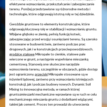
efektywne wzmacnianie, przekształcanie i zabezpieczanie
terenu. Poniżej przedstawione są różnorodne metody i
technologie, które odgrywają istotną rolę w tej dziedzinie.
Gwoździe gruntowe to elementy konstrukcyjne, które
odgrywają kluczową rolę w stabilizacji i wzmacnianiu gruntu.
Wbijane głęboko w ziemię, pełnią funkcję kotwic,
zabezpieczając przed erozją i osunięciami terenu. Są szeroko
stosowane w budownictwie, zarówno podczas prac
drogowych, jak i w konstrukcjach przeciwpowodziowych.
grodzice stalowe
Mikropale to cienkie, stalowe pale
wiercone w grunt, a następnie wypełniane mieszanką
cementową. Stanowią one skuteczne narzędzie
wzmocnienia terenu, szczególnie w obszarach, gdzie dostęp
jest ograniczony.
przeciski
Mikropale stosowane są w
inżynierii lądowej, zarówno przy wzmacnianiu istniejących
konstrukcji, jak i podczas budowy nowych. Dynamic Soil
Mixing to innowacyjna metoda, w ramach której
gruntozmieszarki mechaniczne wprawiane są w ruch w celu
mechanicznego mieszania gruntu z dodatkami wiążącymi,
takimi jak cement. Proces ten prowadzi do utworzenia