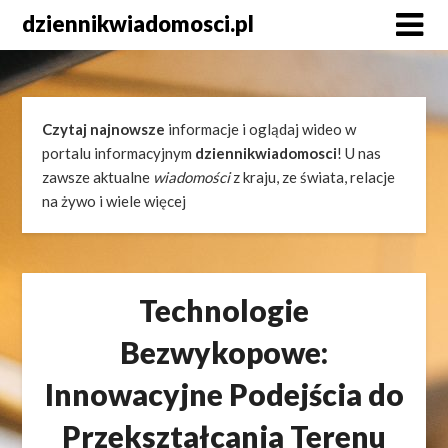
Skip
dziennikwiadomosci.pl
to
content
Czytaj najnowsze
informacje i oglądaj wideo w
portalu informacyjnym
dziennikwiadomosci
! U nas
zawsze aktualne
wiadomości
z kraju, ze świata, relacje
na żywo i wiele więcej
Technologie
Bezwykopowe:
Innowacyjne Podejścia do
Przekształcania Terenu