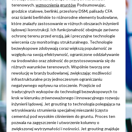
terenowych.
wzmocnienia gruntów
Podsumowując,
grodzice stalowe, berlinki, przesłony DSM, palisady CFA
oraz ścianki berlińskie to różnorodne elementy budowlane,
które znalazły zastosowanie w różnych obszarach inżynierii
lądowej i konstrukcji. Ich funkcjonalność obejmuje zarówno
ochronę terenu przed erozją, jak i precyzyjne technologie
wiercenia czy monitoringu strukturalnego. Technologie
bezwykopowe zdobywają coraz większą popularność ze
względu na swoją efektywność, ograniczone oddziaływanie
na środowisko oraz zdolność do przystosowywania się do
różnych warunków terenowych. Wspólnie tworzą one
rewolucję w branży budowlanej, zwiększając możliwości
infrastrukturalne przy jednoczesnym ograniczaniu
negatywnego wpływu na otoczenie. Przejście od
tradycyjnych wykopów do technologii bezwykopowych to
krok w kierunku zrównoważonego i innowacyjnego rozwoju
inżynierii lądowej. Jet grouting to technologia polegająca na
wtryskiwaniu strumienia specjalnej mieszanki (często
cementu) pod wysokim ciśnieniem do gruntu. Proces ten
pozwala na zagęszczenie i utworzenie kolumny o
zwiększonej wytrzymałości i nośności. Jet grouting znajduje