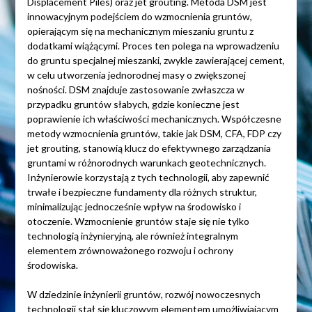
Displacement Piles) oraz jet grouting. Metoda DSM jest
innowacyjnym podejściem do wzmocnienia gruntów,
opierającym się na mechanicznym mieszaniu gruntu z
dodatkami wiążącymi. Proces ten polega na wprowadzeniu
do gruntu specjalnej mieszanki, zwykle zawierającej cement,
w celu utworzenia jednorodnej masy o zwiększonej
nośności. DSM znajduje zastosowanie zwłaszcza w
przypadku gruntów słabych, gdzie konieczne jest
poprawienie ich właściwości mechanicznych. Współczesne
metody wzmocnienia gruntów, takie jak DSM, CFA, FDP czy
jet grouting, stanowią klucz do efektywnego zarządzania
gruntami w różnorodnych warunkach geotechnicznych.
Inżynierowie korzystają z tych technologii, aby zapewnić
trwałe i bezpieczne fundamenty dla różnych struktur,
minimalizując jednocześnie wpływ na środowisko i
otoczenie. Wzmocnienie gruntów staje się nie tylko
technologią inżynieryjną, ale również integralnym
elementem zrównoważonego rozwoju i ochrony
środowiska.
W dziedzinie inżynierii gruntów, rozwój nowoczesnych
technologii stał się kluczowym elementem umożliwiającym