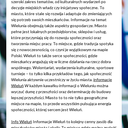
szeroki zakres tematów, od kulturalnych wydarzeń po
decyzje miejskich władz czy inicjatywy społeczne. To
miasto, które stale się rozwija i adaptuje do zmieniających
się potrzeb swoich mieszkańców. Informacje na temat
Wielunia obejmują także aspekty gospodarcze. Miasto
pełne jest lokalnych przedsiębiorstw, sklepów i usług,
które przyczyniają się do rozwoju społeczności oraz
tworzenia miejsc pracy. To miejsce, gdzie tradycja spotyka
się z nowoczesnością, co czyni je wyjątkowym na mapie
Polski. Wieluń to także serce społeczności, gdzie
mieszkańcy angażują się w liczne działania na rzecz dobra
wspólnego. Wolontariat, wydarzenia kulturalne, sportowe
turnieje – to tylko kilka przykładów tego, jak społeczność
Wielunia aktywnie uczestniczy w życiu miasta.
informacje
Wieluń
W każdym kawałku informacji o Wieluniu można
wyczuć dumę z przeszłości oraz determinację do budowy
lepszej przyszłości. Miasto to to nie tylko geograficzne
miejsce na mapie, to przede wszystkim pulsująca energia
społeczności, której sercem jest Wieluń.
Info Wieluń
Informacje Wieluń to kolejny cenny zasób dla
mieszkańców miasta i okolic To miejsce gdzie można znaleźć