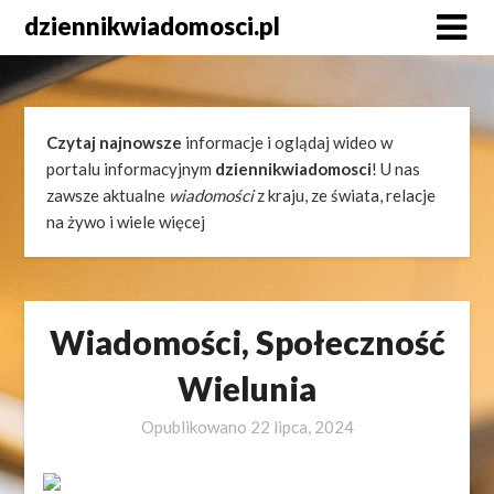
Skip
dziennikwiadomosci.pl
to
content
Czytaj najnowsze
informacje i oglądaj wideo w
portalu informacyjnym
dziennikwiadomosci
! U nas
zawsze aktualne
wiadomości
z kraju, ze świata, relacje
na żywo i wiele więcej
Wiadomości, Społeczność
Wielunia
Opublikowano
22 lipca, 2024