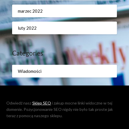
marzec 2022
luty 2022
Categories
Wiadomości
Odwiedź nasz
Sklep SEO
i zakup mocne linki widoczne w tej
domenie. Pozycjonowanie SEO nigdy nie było tak proste jak
teraz z pomocą naszego sklepu.