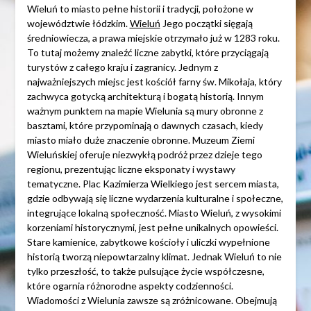
Wieluń to miasto pełne historii i tradycji, położone w
województwie łódzkim.
Wieluń
Jego początki sięgają
średniowiecza, a prawa miejskie otrzymało już w 1283 roku.
To tutaj możemy znaleźć liczne zabytki, które przyciągają
turystów z całego kraju i zagranicy. Jednym z
najważniejszych miejsc jest kościół farny św. Mikołaja, który
zachwyca gotycką architekturą i bogatą historią. Innym
ważnym punktem na mapie Wielunia są mury obronne z
basztami, które przypominają o dawnych czasach, kiedy
miasto miało duże znaczenie obronne. Muzeum Ziemi
Wieluńskiej oferuje niezwykłą podróż przez dzieje tego
regionu, prezentując liczne eksponaty i wystawy
tematyczne. Plac Kazimierza Wielkiego jest sercem miasta,
gdzie odbywają się liczne wydarzenia kulturalne i społeczne,
integrujące lokalną społeczność. Miasto Wieluń, z wysokimi
korzeniami historycznymi, jest pełne unikalnych opowieści.
Stare kamienice, zabytkowe kościoły i uliczki wypełnione
historią tworzą niepowtarzalny klimat. Jednak Wieluń to nie
tylko przeszłość, to także pulsujące życie współczesne,
które ogarnia różnorodne aspekty codzienności.
Wiadomości z Wielunia zawsze są zróżnicowane. Obejmują