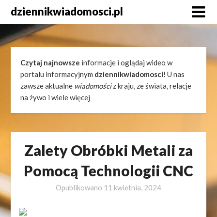
Skip
dziennikwiadomosci.pl
to
content
Czytaj najnowsze
informacje i oglądaj wideo w
portalu informacyjnym
dziennikwiadomosci
! U nas
zawsze aktualne
wiadomości
z kraju, ze świata, relacje
na żywo i wiele więcej
Zalety Obróbki Metali za
Pomocą Technologii CNC
Opublikowano
11 kwietnia, 2024