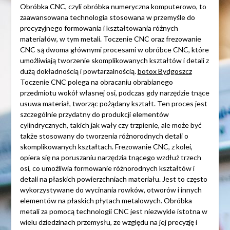
Obróbka CNC, czyli obróbka numeryczna komputerowo, to
zaawansowana technologia stosowana w przemyśle do
precyzyjnego formowania i kształtowania różnych
materiałów, w tym metali. Toczenie CNC oraz frezowanie
CNC są dwoma głównymi procesami w obróbce CNC, które
umożliwiają tworzenie skomplikowanych kształtów i detali z
dużą dokładnością i powtarzalnością.
botox Bydgoszcz
Toczenie CNC polega na obracaniu obrabianego
przedmiotu wokół własnej osi, podczas gdy narzędzie tnące
usuwa materiał, tworząc pożądany kształt. Ten proces jest
szczególnie przydatny do produkcji elementów
cylindrycznych, takich jak wały czy trzpienie, ale może być
także stosowany do tworzenia różnorodnych detali o
skomplikowanych kształtach. Frezowanie CNC, z kolei,
opiera się na poruszaniu narzędzia tnącego wzdłuż trzech
osi, co umożliwia formowanie różnorodnych kształtów i
detali na płaskich powierzchniach materiału. Jest to często
wykorzystywane do wycinania rowków, otworów i innych
elementów na płaskich płytach metalowych. Obróbka
metali za pomocą technologii CNC jest niezwykle istotna w
wielu dziedzinach przemysłu, ze względu na jej precyzję i