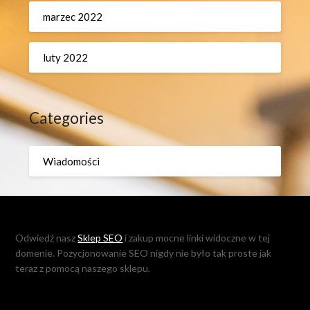
marzec 2022
luty 2022
Categories
Wiadomości
Odwiedź nasz
Sklep SEO
i zakup mocne linki widoczne w tej
domenie. Pozycjonowanie SEO nigdy nie było tak proste jak
teraz z pomocą naszego sklepu.