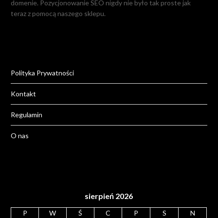
domenie. Pozycjonowanie SEO nigdy nie było tak proste jak
teraz z pomocą naszego sklepu.
Polityka Prywatności
Kontakt
Regulamin
O nas
sierpień 2026
P
W
Ś
C
P
S
N