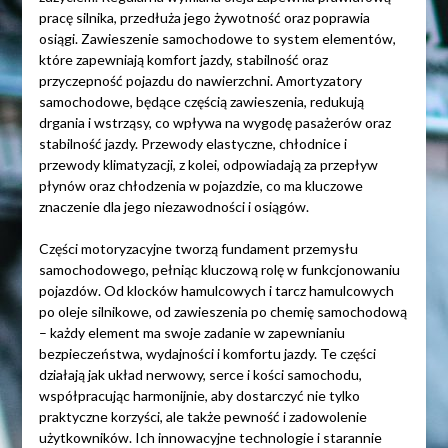
pracę silnika, przedłuża jego żywotność oraz poprawia
osiągi. Zawieszenie samochodowe to system elementów,
które zapewniają komfort jazdy, stabilność oraz
przyczepność pojazdu do nawierzchni. Amortyzatory
samochodowe, będące częścią zawieszenia, redukują
drgania i wstrząsy, co wpływa na wygodę pasażerów oraz
stabilność jazdy. Przewody elastyczne, chłodnice i
przewody klimatyzacji, z kolei, odpowiadają za przepływ
płynów oraz chłodzenia w pojazdzie, co ma kluczowe
znaczenie dla jego niezawodności i osiągów.
Części motoryzacyjne tworzą fundament przemysłu
samochodowego, pełniąc kluczową rolę w funkcjonowaniu
pojazdów. Od klocków hamulcowych i tarcz hamulcowych
po oleje silnikowe, od zawieszenia po chemię samochodową
– każdy element ma swoje zadanie w zapewnianiu
bezpieczeństwa, wydajności i komfortu jazdy. Te części
działają jak układ nerwowy, serce i kości samochodu,
współpracując harmonijnie, aby dostarczyć nie tylko
praktyczne korzyści, ale także pewność i zadowolenie
użytkowników. Ich innowacyjne technologie i starannie