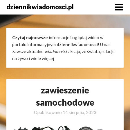
Skip
dziennikwiadomosci.pl
to
content
Czytaj najnowsze
informacje i oglądaj wideo w
portalu informacyjnym
dziennikwiadomosci
! U nas
zawsze aktualne
wiadomości
z kraju, ze świata, relacje
na żywo i wiele więcej
zawieszenie
samochodowe
Opublikowano
14 sierpnia, 2023