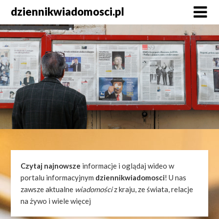
Skip
dziennikwiadomosci.pl
to
content
Czytaj najnowsze
informacje i oglądaj wideo w
portalu informacyjnym
dziennikwiadomosci
! U nas
zawsze aktualne
wiadomości
z kraju, ze świata, relacje
na żywo i wiele więcej