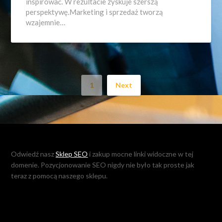
inspirować. W rezultacie zyskuje szerszą
perspektywę.Marketing i sprzedaż tworzą
wzajemnie…
1
Next
Odwiedź nasz
Sklep SEO
i zakup mocne linki widoczne w tej
domenie. Pozycjonowanie SEO nigdy nie było tak proste jak
teraz z pomocą naszego sklepu.