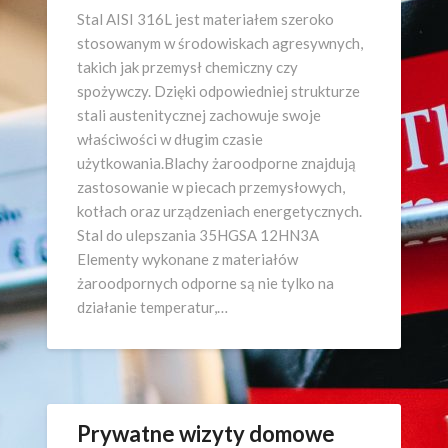
Stal AISI 316L jest materiałem szeroko
stosowanym w środowiskach agresywnych,
takich jak przemysł chemiczny czy
spożywczy. Dzięki odpowiedniej strukturze
stali austenitycznej zachowuje swoje
właściwości w długim czasie
użytkowania.Blachy żaroodporne znajdują
zastosowanie w piecach przemysłowych,
kotłach oraz urządzeniach energetycznych.
Stal do ulepszania 35HGSA 12HN3A
Elementy wykonane z materiałów
żaroodpornych odporne są nie tylko na
działanie temperatur,…
Prywatne wizyty domowe