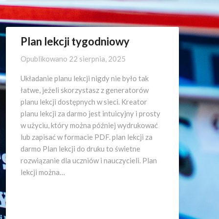
Plan lekcji tygodniowy
Opublikowano
22 sierpnia, 2025
Układanie planu lekcji nigdy nie było tak
łatwe, jeżeli skorzystasz z generatorów
planu lekcji dostępnych w sieci. Kreator
planu lekcji za darmo jest intuicyjny i prosty
w użyciu, który można później wydrukować
lub zapisać w formacie PDF. plan lekcji za
darmo Plan lekcji do druku to świetne
rozwiązanie dla uczniów i nauczycieli. Plan
lekcji można…