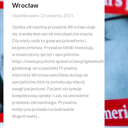
Wrocław
Opublikowano
22 sierpnia, 2025
Opieka zdrowotna prywatnie Wrocław staje
się standardem wśród mieszkańców miasta.
Dla wielu osób to gwarancja komfortu i
bezpieczeństwa. Prywatne kliniki inwestują
w nowoczesny sprzęt i specjalistów.
https://www.psychoterapiawroclaw.pl/ginemedica-
ginekolog-wroclaw.html Prywatny
internista Wrocław umożliwia dostęp do
specjalistów, którzy poświęcają więcej
uwagi pacjentowi. Pacjent otrzymuje
kompleksową opiekę i czas na omówienie
problemu zdrowotnego. Prywatna
medycyna pozwala na budowanie
długotrwałej…