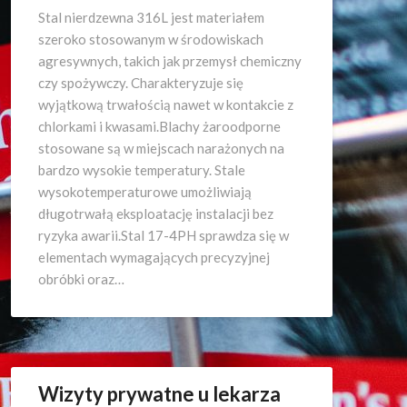
Stal nierdzewna 316L jest materiałem
szeroko stosowanym w środowiskach
agresywnych, takich jak przemysł chemiczny
czy spożywczy. Charakteryzuje się
wyjątkową trwałością nawet w kontakcie z
chlorkami i kwasami.Blachy żaroodporne
stosowane są w miejscach narażonych na
bardzo wysokie temperatury. Stale
wysokotemperaturowe umożliwiają
długotrwałą eksploatację instalacji bez
ryzyka awarii.Stal 17-4PH sprawdza się w
elementach wymagających precyzyjnej
obróbki oraz…
Wizyty prywatne u lekarza