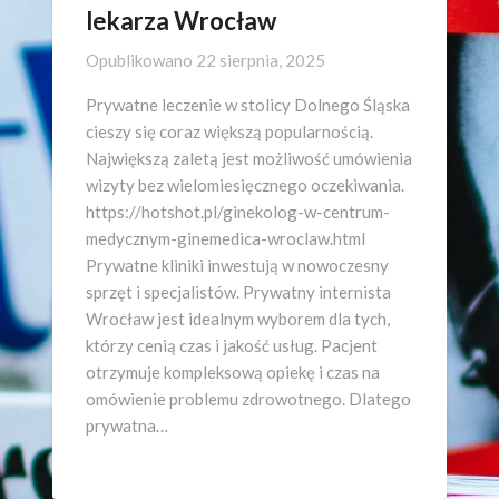
lekarza Wrocław
Opublikowano
22 sierpnia, 2025
Prywatne leczenie w stolicy Dolnego Śląska
cieszy się coraz większą popularnością.
Największą zaletą jest możliwość umówienia
wizyty bez wielomiesięcznego oczekiwania.
https://hotshot.pl/ginekolog-w-centrum-
medycznym-ginemedica-wroclaw.html
Prywatne kliniki inwestują w nowoczesny
sprzęt i specjalistów. Prywatny internista
Wrocław jest idealnym wyborem dla tych,
którzy cenią czas i jakość usług. Pacjent
otrzymuje kompleksową opiekę i czas na
omówienie problemu zdrowotnego. Dlatego
prywatna…