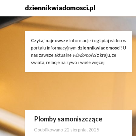
Skip
dziennikwiadomosci.pl
to
content
Czytaj najnowsze
informacje i oglądaj wideo w
portalu informacyjnym
dziennikwiadomosci
! U
nas zawsze aktualne
wiadomości
z kraju, ze
świata, relacje na żywo i wiele więcej
Plomby samoniszczące
Opublikowano
22 sierpnia, 2025