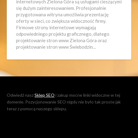
internetowych Zielona Góra są usługami cieszącymi
się dużym zainteresowaniem. Profesjonalnie
przygotowana witryna umożliwia prezentację
oferty w sieci, co zwiększa widoczność firmy.
Firmowe strony internetowe wymagają
odpowiedniego projektu graficznego, dlatego
projektowanie stron www Zielona Góra oraz
projektowanie stron www Świebodzin…
Odwiedź nasz
Sklep SEO
i zakup mocne linki widoczne w tej
domenie. Pozycjonowanie SEO nigdy nie było tak proste jak
teraz z pomocą naszego sklepu.