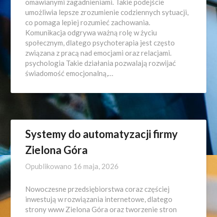
omawianymi zagadnieniami. Takie podejście
umożliwia lepsze zrozumienie codziennych sytuacji,
co pomaga lepiej rozumieć zachowania.
Komunikacja odgrywa ważną rolę w życiu
społecznym, dlatego psychoterapia jest często
związana z pracą nad emocjami oraz relacjami.
psychologia Takie działania pozwalają rozwijać
świadomość emocjonalną,…
Systemy do automatyzacji firmy
Zielona Góra
Opublikowano
16 maja, 2026
Nowoczesne przedsiębiorstwa coraz częściej
inwestują w rozwiązania internetowe, dlatego
strony www Zielona Góra oraz tworzenie stron