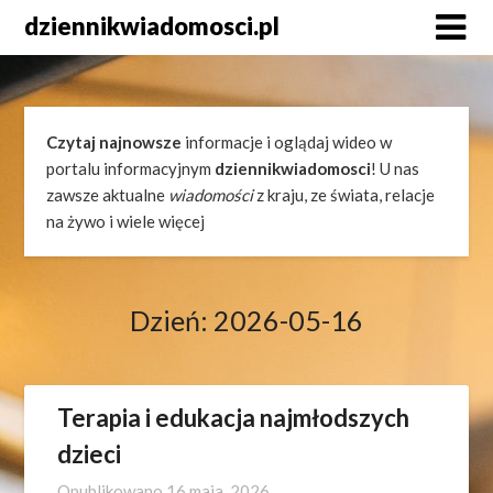
Skip
dziennikwiadomosci.pl
to
content
Czytaj najnowsze
informacje i oglądaj wideo w
portalu informacyjnym
dziennikwiadomosci
! U nas
zawsze aktualne
wiadomości
z kraju, ze świata, relacje
na żywo i wiele więcej
Dzień:
2026-05-16
Terapia i edukacja najmłodszych
dzieci
Opublikowano
16 maja, 2026