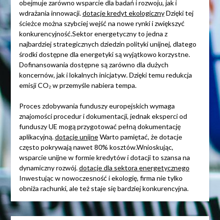
obejmuje zarówno wsparcie dla badań i rozwoju, jak i
wdrażania innowacji.
dotacje kredyt ekologiczny
Dzięki tej
ścieżce można szybciej wejść na nowe rynki i zwiększyć
konkurencyjność.Sektor energetyczny to jedna z
najbardziej strategicznych dziedzin polityki unijnej, dlatego
środki dostępne dla energetyki są wyjątkowo korzystne.
Dofinansowania dostępne są zarówno dla dużych
koncernów, jak i lokalnych inicjatyw. Dzięki temu redukcja
emisji CO₂ w przemyśle nabiera tempa.
Proces zdobywania funduszy europejskich wymaga
znajomości procedur i dokumentacji, jednak eksperci od
funduszy UE mogą przygotować pełną dokumentację
aplikacyjną.
dotacje unijne
Warto pamiętać, że dotacje
często pokrywają nawet 80% kosztów.Wnioskując,
wsparcie unijne w formie kredytów i dotacji to szansa na
dynamiczny rozwój.
dotacje dla sektora energetycznego
Inwestując w nowoczesność i ekologię, firma nie tylko
obniża rachunki, ale też staje się bardziej konkurencyjna.