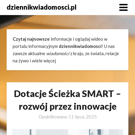
Skip
dziennikwiadomosci.pl
to
content
Czytaj najnowsze
informacje i oglądaj wideo w
portalu informacyjnym
dziennikwiadomosci
! U nas
zawsze aktualne
wiadomości
z kraju, ze świata, relacje
na żywo i wiele więcej
Dotacje Ścieżka SMART –
rozwój przez innowacje
Opublikowano
11 lipca, 2025