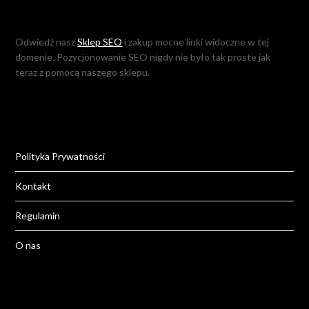
Odwiedź nasz
Sklep SEO
i zakup mocne linki widoczne w tej
domenie. Pozycjonowanie SEO nigdy nie było tak proste jak
teraz z pomocą naszego sklepu.
Polityka Prywatności
Kontakt
Regulamin
O nas