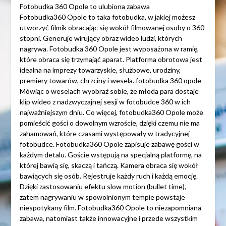
Fotobudka 360 Opole to ulubiona zabawa
Fotobudka360 Opole to taka fotobudka, w jakiej możesz
utworzyć filmik obracając się wokół filmowanej osoby o 360
stopni. Generuje wirujący obraz wideo ludzi, których
nagrywa. Fotobudka 360 Opole jest wyposażona w ramię,
które obraca się trzymająć aparat. Platforma obrotowa jest
idealna na imprezy towarzyskie, służbowe, urodziny,
premiery towarów, chrzciny i wesela.
fotobudka 360 opole
Mówiąc o weselach wyobraź sobie, że młoda para dostaje
klip wideo z nadzwyczajnej sesji w fotobudce 360 w ich
najważniejszym dniu. Co więcej, fotobudka360 Opole może
pomieścić gości o dowolnym wzroście, dzięki czemu nie ma
zahamowań, które czasami występowały w tradycyjnej
fotobudce. Fotobudka360 Opole zapisuje zabawę gości w
każdym detalu. Goście wstępują na specjalną platformę, na
której bawią się, skaczą i tańczą. Kamera obraca się wokół
bawiących się osób. Rejestruje każdy ruch i każdą emocję.
Dzięki zastosowaniu efektu slow motion (bullet time),
zatem nagrywaniu w spowolnionym tempie powstaje
niespotykany film. Fotobudka360 Opole to niezapomniana
zabawa, natomiast także innowacyjne i przede wszystkim