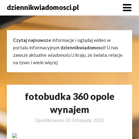
Skip
dziennikwiadomosci.pl
to
content
Czytaj najnowsze
informacje i oglądaj wideo w
portalu informacyjnym
dziennikwiadomosci
! U nas
zawsze aktualne
wiadomości
z kraju, ze świata, relacje
na żywo i wiele więcej
fotobudka 360 opole
wynajem
Opublikowano
20 listopada, 2022