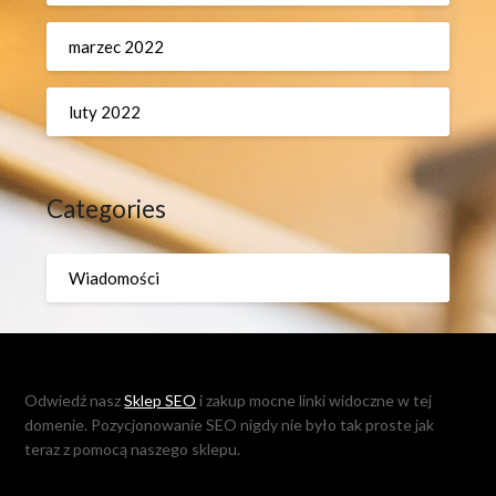
marzec 2022
luty 2022
Categories
Wiadomości
Odwiedź nasz
Sklep SEO
i zakup mocne linki widoczne w tej
domenie. Pozycjonowanie SEO nigdy nie było tak proste jak
teraz z pomocą naszego sklepu.