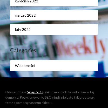
kwiecień 2022
marzec 2022
luty 2022
Categories
Wiadomości
Odwiedź nasz
Sklep SEO
i zakup mocne linki widoczne w tej
domenie. Pozycjonowanie SEO nigdy nie było tak proste jak
teraz z pomocą naszego sklepu.