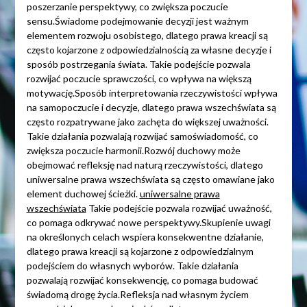
poszerzanie perspektywy, co zwiększa poczucie
sensu.Świadome podejmowanie decyzji jest ważnym
elementem rozwoju osobistego, dlatego prawa kreacji są
często kojarzone z odpowiedzialnością za własne decyzje i
sposób postrzegania świata. Takie podejście pozwala
rozwijać poczucie sprawczości, co wpływa na większą
motywację.Sposób interpretowania rzeczywistości wpływa
na samopoczucie i decyzje, dlatego prawa wszechświata są
często rozpatrywane jako zachęta do większej uważności.
Takie działania pozwalają rozwijać samoświadomość, co
zwiększa poczucie harmonii.Rozwój duchowy może
obejmować refleksję nad naturą rzeczywistości, dlatego
uniwersalne prawa wszechświata są często omawiane jako
element duchowej ścieżki.
uniwersalne prawa
wszechświata
Takie podejście pozwala rozwijać uważność,
co pomaga odkrywać nowe perspektywy.Skupienie uwagi
na określonych celach wspiera konsekwentne działanie,
dlatego prawa kreacji są kojarzone z odpowiedzialnym
podejściem do własnych wyborów. Takie działania
pozwalają rozwijać konsekwencję, co pomaga budować
świadomą drogę życia.Refleksja nad własnym życiem