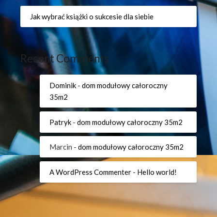
Jak wybrać książki o sukcesie dla siebie
Recent Comments
Dominik
-
dom modułowy całoroczny
35m2
Patryk
-
dom modułowy całoroczny 35m2
Marcin
-
dom modułowy całoroczny 35m2
A WordPress Commenter
-
Hello world!