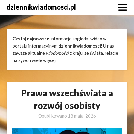
Skip
dziennikwiadomosci.pl
to
content
Czytaj najnowsze
informacje i oglądaj wideo w
portalu informacyjnym
dziennikwiadomosci
! U nas
zawsze aktualne
wiadomości
z kraju, ze świata, relacje
na żywo i wiele więcej
Prawa wszechświata a
rozwój osobisty
Opublikowano
18 maja, 2026