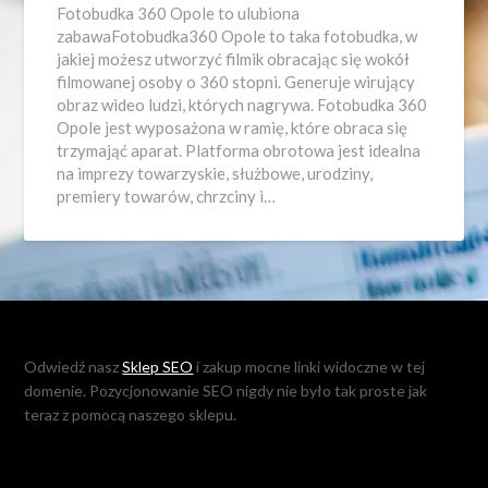
Fotobudka 360 Opole to ulubiona
zabawaFotobudka360 Opole to taka fotobudka, w
jakiej możesz utworzyć filmik obracając się wokół
filmowanej osoby o 360 stopni. Generuje wirujący
obraz wideo ludzi, których nagrywa. Fotobudka 360
Opole jest wyposażona w ramię, które obraca się
trzymająć aparat. Platforma obrotowa jest idealna
na imprezy towarzyskie, służbowe, urodziny,
premiery towarów, chrzciny i…
Odwiedź nasz
Sklep SEO
i zakup mocne linki widoczne w tej
domenie. Pozycjonowanie SEO nigdy nie było tak proste jak
teraz z pomocą naszego sklepu.