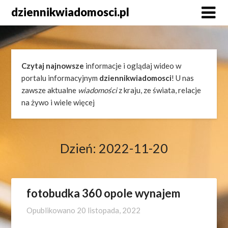
Skip
dziennikwiadomosci.pl
to
content
Czytaj najnowsze
informacje i oglądaj wideo w
portalu informacyjnym
dziennikwiadomosci
! U nas
zawsze aktualne
wiadomości
z kraju, ze świata, relacje
na żywo i wiele więcej
Dzień:
2022-11-20
fotobudka 360 opole wynajem
Opublikowano
20 listopada, 2022