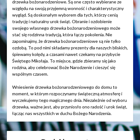
drzewka bożonarodzeniowe. Są one często wybierane ze
względu na swoją przyjemną wonność i charakterystyczny
wygląd. Są doskonałym wyborem dla tych, którzy cenią
tradycję i naturalny urok świąt. Obranie i ozdobienie
swojego własnego drzewka bożonarodzeniowego może
stać się rodzinna tradycją, która łączy pokolenia. Nie
zapominajmy, że drzewka bożonarodzeniowe są nie tylko
ozdobą. To pod nimi składamy prezenty dla naszych bliskich,
śpiewamy kolędy, a czasami nawet czekamy na przybycie
Świętego Mikołaja. To miejsce, gdzie zbieramy się jako
rodzina, aby celebrować Boże Narodzenie i cieszyć się
wspólnym czasem.
Wniesienie drzewka bożonarodzeniowego do domu to
moment, w którym rozpoczynamy świąteczną atmosferę i
wyczekujemy tego magicznego dnia. Niezależnie od wyboru
drzewka, ważne jest, aby przyniosło ono radość i urok świąt,
łącząc nas wszystkich w duchu Bożego Narodzenia.