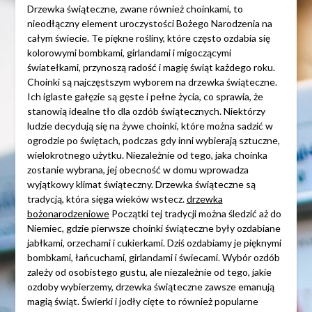
Drzewka świąteczne, zwane również choinkami, to
nieodłączny element uroczystości Bożego Narodzenia na
całym świecie. Te piękne rośliny, które często ozdabia się
kolorowymi bombkami, girlandami i migoczącymi
światełkami, przynoszą radość i magię świąt każdego roku.
Choinki są najczęstszym wyborem na drzewka świąteczne.
Ich iglaste gałęzie są gęste i pełne życia, co sprawia, że
stanowią idealne tło dla ozdób świątecznych. Niektórzy
ludzie decydują się na żywe choinki, które można sadzić w
ogrodzie po świętach, podczas gdy inni wybierają sztuczne,
wielokrotnego użytku. Niezależnie od tego, jaka choinka
zostanie wybrana, jej obecność w domu wprowadza
wyjątkowy klimat świąteczny. Drzewka świąteczne są
tradycją, która sięga wieków wstecz.
drzewka
bożonarodzeniowe
Początki tej tradycji można śledzić aż do
Niemiec, gdzie pierwsze choinki świąteczne były ozdabiane
jabłkami, orzechami i cukierkami. Dziś ozdabiamy je pięknymi
bombkami, łańcuchami, girlandami i świecami. Wybór ozdób
zależy od osobistego gustu, ale niezależnie od tego, jakie
ozdoby wybierzemy, drzewka świąteczne zawsze emanują
magią świąt. Świerki i jodły cięte to również popularne