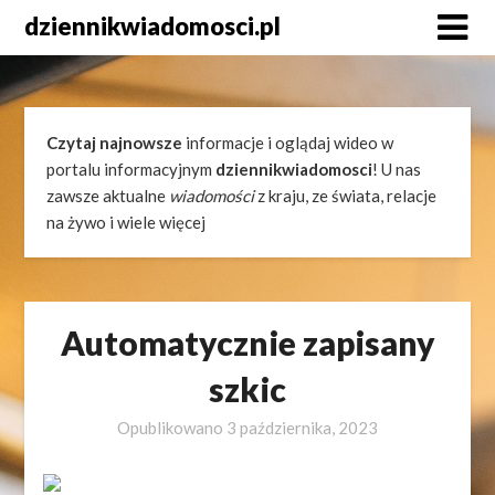
Skip
dziennikwiadomosci.pl
to
content
Czytaj najnowsze
informacje i oglądaj wideo w
portalu informacyjnym
dziennikwiadomosci
! U nas
zawsze aktualne
wiadomości
z kraju, ze świata, relacje
na żywo i wiele więcej
Automatycznie zapisany
szkic
Opublikowano
3 października, 2023