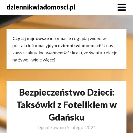
Skip
dziennikwiadomosci.pl
to
content
Czytaj najnowsze
informacje i oglądaj wideo w
portalu informacyjnym
dziennikwiadomosci
! U nas
zawsze aktualne
wiadomości
z kraju, ze świata, relacje
na żywo i wiele więcej
Bezpieczeństwo Dzieci:
Taksówki z Fotelikiem w
Gdańsku
Opublikowano
5 lutego, 2024