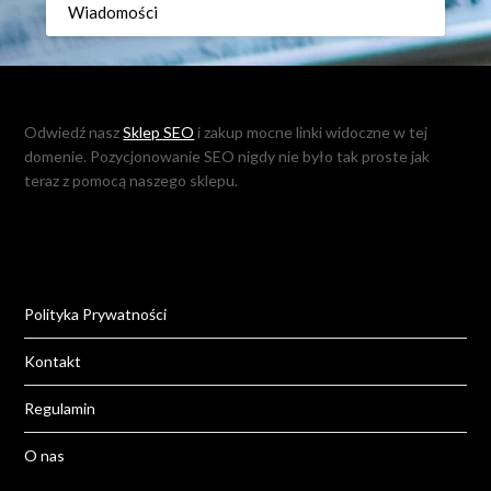
Wiadomości
Odwiedź nasz
Sklep SEO
i zakup mocne linki widoczne w tej
domenie. Pozycjonowanie SEO nigdy nie było tak proste jak
teraz z pomocą naszego sklepu.
Polityka Prywatności
Kontakt
Regulamin
O nas