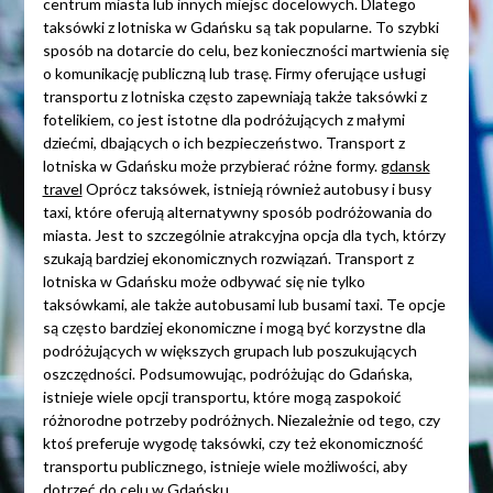
centrum miasta lub innych miejsc docelowych. Dlatego
taksówki z lotniska w Gdańsku są tak popularne. To szybki
sposób na dotarcie do celu, bez konieczności martwienia się
o komunikację publiczną lub trasę. Firmy oferujące usługi
transportu z lotniska często zapewniają także taksówki z
fotelikiem, co jest istotne dla podróżujących z małymi
dziećmi, dbających o ich bezpieczeństwo. Transport z
lotniska w Gdańsku może przybierać różne formy.
gdansk
travel
Oprócz taksówek, istnieją również autobusy i busy
taxi, które oferują alternatywny sposób podróżowania do
miasta. Jest to szczególnie atrakcyjna opcja dla tych, którzy
szukają bardziej ekonomicznych rozwiązań. Transport z
lotniska w Gdańsku może odbywać się nie tylko
taksówkami, ale także autobusami lub busami taxi. Te opcje
są często bardziej ekonomiczne i mogą być korzystne dla
podróżujących w większych grupach lub poszukujących
oszczędności. Podsumowując, podróżując do Gdańska,
istnieje wiele opcji transportu, które mogą zaspokoić
różnorodne potrzeby podróżnych. Niezależnie od tego, czy
ktoś preferuje wygodę taksówki, czy też ekonomiczność
transportu publicznego, istnieje wiele możliwości, aby
dotrzeć do celu w Gdańsku.