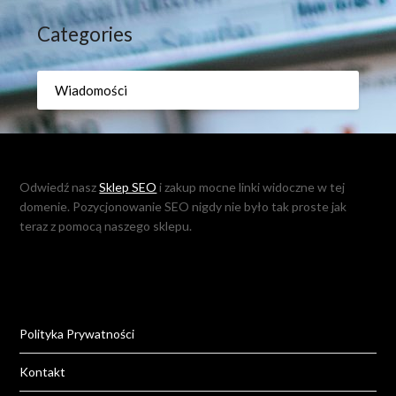
Categories
Wiadomości
Odwiedź nasz
Sklep SEO
i zakup mocne linki widoczne w tej
domenie. Pozycjonowanie SEO nigdy nie było tak proste jak
teraz z pomocą naszego sklepu.
Polityka Prywatności
Kontakt