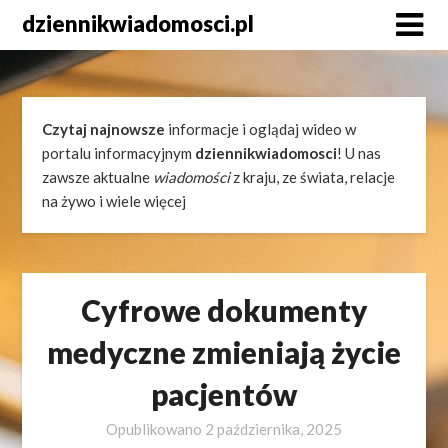
Skip
dziennikwiadomosci.pl
to
content
Czytaj najnowsze
informacje i oglądaj wideo w
portalu informacyjnym
dziennikwiadomosci
! U nas
zawsze aktualne
wiadomości
z kraju, ze świata, relacje
na żywo i wiele więcej
Cyfrowe dokumenty
medyczne zmieniają życie
pacjentów
Opublikowano
2 października, 2025