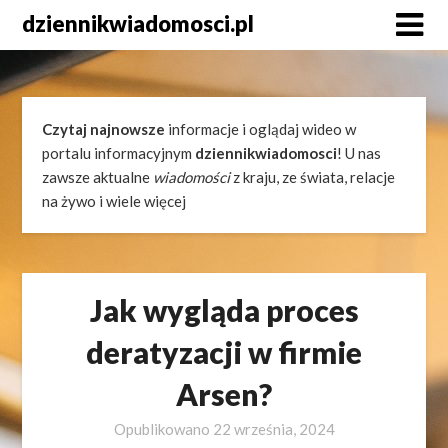
Skip
dziennikwiadomosci.pl
to
content
Czytaj najnowsze
informacje i oglądaj wideo w
portalu informacyjnym
dziennikwiadomosci
! U nas
zawsze aktualne
wiadomości
z kraju, ze świata, relacje
na żywo i wiele więcej
Jak wygląda proces
deratyzacji w firmie
Arsen?
Opublikowano
22 września, 2024