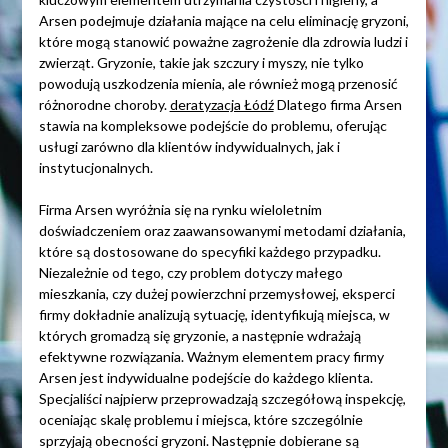
Arsen podejmuje działania mające na celu eliminację gryzoni,
które mogą stanowić poważne zagrożenie dla zdrowia ludzi i
zwierząt. Gryzonie, takie jak szczury i myszy, nie tylko
powodują uszkodzenia mienia, ale również mogą przenosić
różnorodne choroby.
deratyzacja Łódź
Dlatego firma Arsen
stawia na kompleksowe podejście do problemu, oferując
usługi zarówno dla klientów indywidualnych, jak i
instytucjonalnych.
Firma Arsen wyróżnia się na rynku wieloletnim
doświadczeniem oraz zaawansowanymi metodami działania,
które są dostosowane do specyfiki każdego przypadku.
Niezależnie od tego, czy problem dotyczy małego
mieszkania, czy dużej powierzchni przemysłowej, eksperci
firmy dokładnie analizują sytuację, identyfikują miejsca, w
których gromadzą się gryzonie, a następnie wdrażają
efektywne rozwiązania. Ważnym elementem pracy firmy
Arsen jest indywidualne podejście do każdego klienta.
Specjaliści najpierw przeprowadzają szczegółową inspekcję,
oceniając skalę problemu i miejsca, które szczególnie
sprzyjają obecności gryzoni. Następnie dobierane są