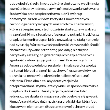
odpowiednie środki i metody, które skutecznie wyeliminują
zagrożenie, przy jednoczesnym minimalizowaniu wpływu na
środowisko oraz bezpieczeństwo ludzi i zwierząt
domowych. Arsen w Łodzi korzysta z nowoczesnych
technologii deratyzacyjnych oraz środków chemicznych,
które są bezpieczne, a jednocześnie skuteczne w walce z
gryzoniami. Firma stosuje profesjonalne pułapki, trutki oraz
urządzenia monitorujące, które pozwalają na stałą kontrolę
nad sytuacją. Warto również podkreślić, że wszystkie środki
chemiczne używane przez firmę posiadają niezbędne
certyfikaty i atesty, co gwarantuje ich bezpieczeństwo i
zgodność z obowiązującymi normami. Pracownicy firmy
Arsen są odpowiednio przeszkoleni i mają szeroką wiedzę
na temat biologii gryzoni, ich zachowań oraz nawyków, co
pozwala na precyzyjne określenie najlepszej strategii
działania. Firma dba o to, aby deratyzacja była
przeprowadzana szybko, efektywnie i w sposób minimalnie
uciążliwy dla klienta. Deratyzacja to jednak nie tylko
jednorazowe działania mające na celu pozbycie się gryzoni.
Firma Arsen kładzie duży nacisk na profilaktykę, która jest
kluczowym elementem długoterminowej ochrony przed