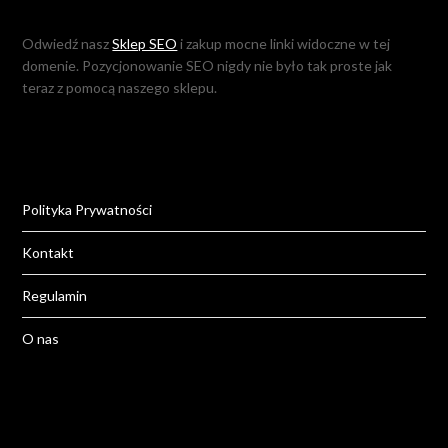
Odwiedź nasz
Sklep SEO
i zakup mocne linki widoczne w tej
domenie. Pozycjonowanie SEO nigdy nie było tak proste jak
teraz z pomocą naszego sklepu.
Polityka Prywatności
Kontakt
Regulamin
O nas