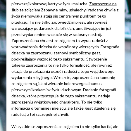
pierwszej kolorowej karty w życiu malucha.
Zaproszenia na
ślub ze zdjęciem
Zabawne miny, uśmiechy i radosne chwile z
życia niemowlaka stają się centralnym punktem tego
przekazu. To nie tylko zapowiedź imprezy, ale również
wzruszający podarunek dla bliskich, umożliwiający im już
przed wydarzeniem wczucie się w radosny nastrój.
Zaproszenia na chrzest ze zdjęciem to wyraz radości z
wprowadzenia dziecka do wspólnoty wierzących. Fotografia
dziecka na zaproszeniu stanowi symboliczny gest,
podkreślający ważność tego sakramentu. Stworzenie
takiego zaproszenia to nie tylko formalność, ale również
okazja do przekazania uczuć i radości z tego wyjątkowego
wydarzenia religijnego. Wreszcie, zaproszenia na komunię
ze zdjęciem są jak otwieranie kolorowego albumu z
pierwszymi krokami w życiu duchowym. Dodanie fotografii
dziecka, które przystępuje do tego sakramentu, nadaje
zaproszeniu wyjątkowego charakteru. To nie tylko
informacja o terminie i miejscu, ale także gest dzielenia się
radością z tej szczególnej chwili.
Wszystkie te zaproszenia ze zdjęciem to nie tylko kartki, ale