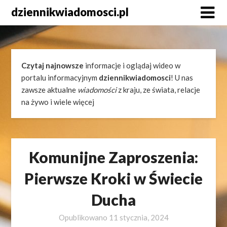
Skip
dziennikwiadomosci.pl
to
content
Czytaj najnowsze
informacje i oglądaj wideo w
portalu informacyjnym
dziennikwiadomosci
! U nas
zawsze aktualne
wiadomości
z kraju, ze świata, relacje
na żywo i wiele więcej
Komunijne Zaproszenia:
Pierwsze Kroki w Świecie
Ducha
Opublikowano
11 stycznia, 2024