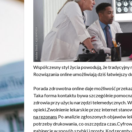
Współczesny styl życia powodują, że tradycyjny
Rozwiązania online umożliwiają dziś łatwiejszy 
Porada zdrowotna online daje możliwość przeka
Taka forma kontaktu bywa szczególnie pomocna w
zdrowia przy użyciu narzędzi telemedycznych. W
opieki.Zwolnienie lekarskie przez internet sta
na rezonans
Po analizie zgłoszonych objawów l
potrzeby drukowania, co oszczędza czas.Cyfrow
gabinecie w sposób szybki i prosty. Kod recepty 