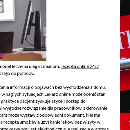
 model leczenia ulega zmianom.
recepta online 24/7
dostęp do pomocy.
zania informacji o objawach bez wychodzenia z domu.
 nagłych sytuacjach.Lekarz online może ocenić stan
 praktyce pacjent zyskuje szybki dostęp do
nowi wygodne rozwiązanie dla pracowników.
skierowanie
ekarz może wystawić odpowiedni dokument. Nie ma
a recepta umożliwia uzyskanie leków bez wizyty w
przekazywany jest elektronicznie, a realizacja w aptece