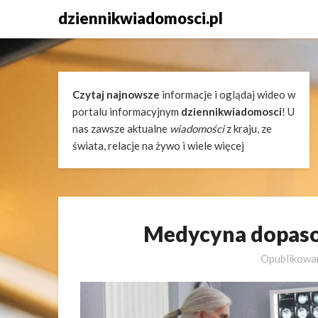
Skip
dziennikwiadomosci.pl
to
content
Czytaj najnowsze
informacje i oglądaj wideo w
portalu informacyjnym
dziennikwiadomosci
! U
nas zawsze aktualne
wiadomości
z kraju, ze
świata, relacje na żywo i wiele więcej
Medycyna dopaso
Opublikow