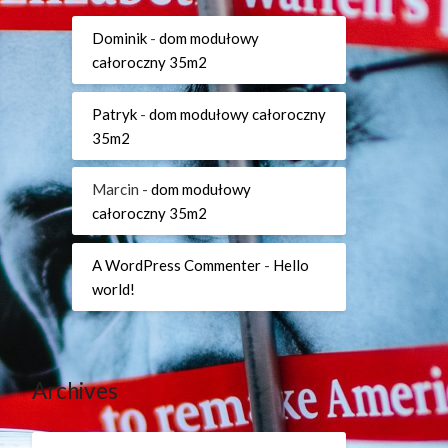
Dominik
-
dom modułowy
całoroczny 35m2
Patryk
-
dom modułowy całoroczny
35m2
Marcin
-
dom modułowy
całoroczny 35m2
A WordPress Commenter
-
Hello
world!
Archives