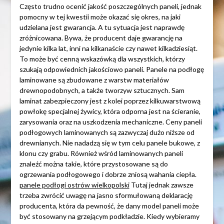
Często trudno ocenić jakość poszczególnych paneli, jednak
pomocny w tej kwestii może okazać się okres, na jaki
udzielana jest gwarancja. A tu sytuacja jest naprawdę
zróżnicowana. Bywa, że producent daje gwarancję na
jedynie kilka lat, inni na kilkanaście czy nawet kilkadziesiąt.
To może być cenną wskazówką dla wszystkich, którzy
szukają odpowiednich jakościowo paneli. Panele na podłogę
laminowane są zbudowane z warstw materiałów
drewnopodobnych, a także tworzyw sztucznych. Sam
laminat zabezpieczony jest z kolei poprzez kilkuwarstwową
powłokę specjalnej żywicy, która odporna jest na ścieranie,
zarysowania oraz na uszkodzenia mechaniczne. Ceny paneli
podłogowych laminowanych są zazwyczaj dużo niższe od
drewnianych. Nie nadadzą się w tym celu panele bukowe, z
klonu czy grabu. Również wśród laminowanych paneli
znaleźć można takie, które przystosowane są do
ogrzewania podłogowego i dobrze zniosą wahania ciepła.
panele podłogi ostrów wielkopolski
Tutaj jednak zawsze
trzeba zwrócić uwagę na jasno sformułowaną deklarację
producenta, która da pewność, że dany model paneli może
być stosowany na grzejącym podkładzie. Kiedy wybieramy