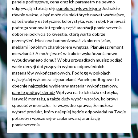
panele podłogowe, cena oraz ich parametry na pewno
odgrywają istotną rolę.
panele winylowe kępno
Jednakże
równie ważne, a być może dla niektórych nawet ważniejsze,
są też walory estetyczne: kolorystyka, wzór i styl. Ponieważ
podłoga stanowi integralną część aranżacji pomieszczenia,
dobór jej pokrycia to kwestia, którą warto dobrze
przemyśleć. Musi ona harmonizować z kolorem ścian,
meblami i ogólnym charakterem wnętrza. Planujesz remont
mieszkania? A może jesteś w trakcie wykańczania nowo
wybudowanego domu? W obu przypadkach musisz podjąć
wiele decyzji dotyczących wyboru odpowiednich
materiałów wykończeniowych. Podłogę w pokojach
najczęściej wykańcza się panelami. Panele podłogowe to
obecnie najczęściej wybierany materiał wykończeniowy.
panele podłogi sieradz
Wpływa na to ich duża estetyka,
łatwość montażu, a także duży wybór wzorów, kolorów i
sposobów montażu. To wszystko sprawia, że możesz
wybrać produkt, który najlepiej będzie odpowiadał na Twoje
potrzeby i wpisze się w zaplanowaną aranżację
pomieszczenia.