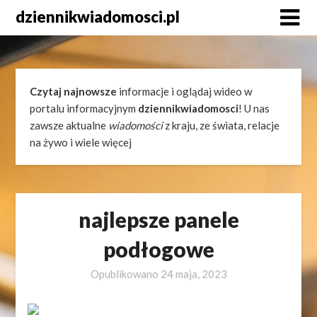
Skip
dziennikwiadomosci.pl
to
content
Czytaj najnowsze
informacje i oglądaj wideo w
portalu informacyjnym
dziennikwiadomosci
! U nas
zawsze aktualne
wiadomości
z kraju, ze świata, relacje
na żywo i wiele więcej
najlepsze panele
podłogowe
Opublikowano
24 maja, 2023