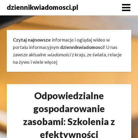
Skip
dziennikwiadomosci.pl
to
content
Czytaj najnowsze
informacje i oglądaj wideo w
portalu informacyjnym
dziennikwiadomosci
! U nas
zawsze aktualne
wiadomości
z kraju, ze świata, relacje
na żywo i wiele więcej
Odpowiedzialne
gospodarowanie
zasobami: Szkolenia z
efektywności