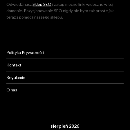
Odwiedź nasz
Sklep SEO
i zakup mocne linki widoczne w tej
domenie. Pozycjonowanie SEO nigdy nie było tak proste jak
teraz z pomocą naszego sklepu.
Polityka Prywatności
Kontakt
Regulamin
O nas
sierpień 2026