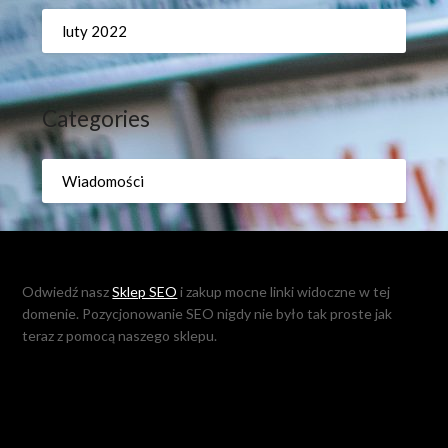
luty 2022
Categories
Wiadomości
Odwiedź nasz
Sklep SEO
i zakup mocne linki widoczne w tej
domenie. Pozycjonowanie SEO nigdy nie było tak proste jak
teraz z pomocą naszego sklepu.