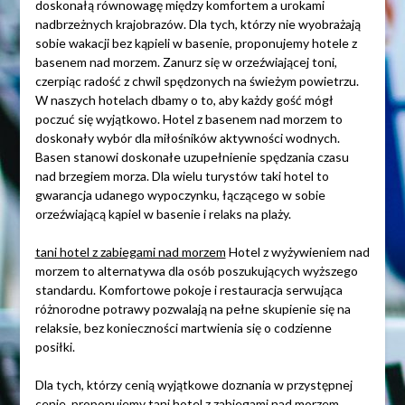
doskonałą równowagę między komfortem a urokami
nadbrzeżnych krajobrazów. Dla tych, którzy nie wyobrażają
sobie wakacji bez kąpieli w basenie, proponujemy hotele z
basenem nad morzem. Zanurz się w orzeźwiającej toni,
czerpiąc radość z chwil spędzonych na świeżym powietrzu.
W naszych hotelach dbamy o to, aby każdy gość mógł
poczuć się wyjątkowo. Hotel z basenem nad morzem to
doskonały wybór dla miłośników aktywności wodnych.
Basen stanowi doskonałe uzupełnienie spędzania czasu
nad brzegiem morza. Dla wielu turystów taki hotel to
gwarancja udanego wypoczynku, łączącego w sobie
orzeźwiającą kąpiel w basenie i relaks na plaży.
tani hotel z zabiegami nad morzem
Hotel z wyżywieniem nad
morzem to alternatywa dla osób poszukujących wyższego
standardu. Komfortowe pokoje i restauracja serwująca
różnorodne potrawy pozwalają na pełne skupienie się na
relaksie, bez konieczności martwienia się o codzienne
posiłki.
Dla tych, którzy cenią wyjątkowe doznania w przystępnej
cenie, proponujemy tani hotel z zabiegami nad morzem.