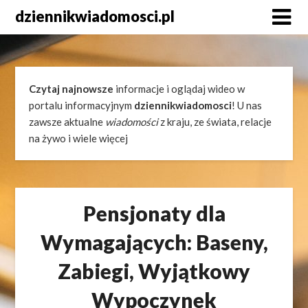
Skip
dziennikwiadomosci.pl
to
content
Czytaj najnowsze
informacje i oglądaj wideo w
portalu informacyjnym
dziennikwiadomosci
! U nas
zawsze aktualne
wiadomości
z kraju, ze świata, relacje
na żywo i wiele więcej
Pensjonaty dla
Wymagających: Baseny,
Zabiegi, Wyjątkowy
Wypoczynek