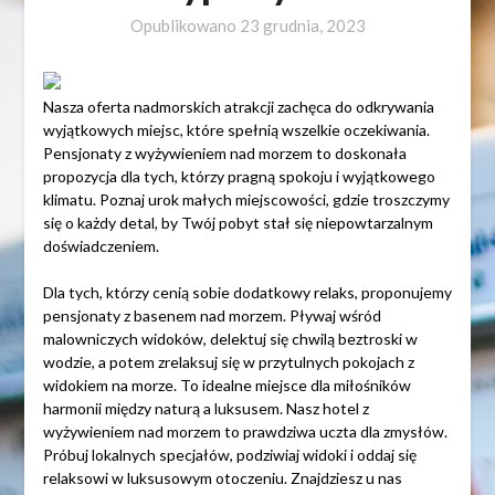
Opublikowano
23 grudnia, 2023
Nasza oferta nadmorskich atrakcji zachęca do odkrywania
wyjątkowych miejsc, które spełnią wszelkie oczekiwania.
Pensjonaty z wyżywieniem nad morzem to doskonała
propozycja dla tych, którzy pragną spokoju i wyjątkowego
klimatu. Poznaj urok małych miejscowości, gdzie troszczymy
się o każdy detal, by Twój pobyt stał się niepowtarzalnym
doświadczeniem.
Dla tych, którzy cenią sobie dodatkowy relaks, proponujemy
pensjonaty z basenem nad morzem. Pływaj wśród
malowniczych widoków, delektuj się chwilą beztroski w
wodzie, a potem zrelaksuj się w przytulnych pokojach z
widokiem na morze. To idealne miejsce dla miłośników
harmonii między naturą a luksusem. Nasz hotel z
wyżywieniem nad morzem to prawdziwa uczta dla zmysłów.
Próbuj lokalnych specjałów, podziwiaj widoki i oddaj się
relaksowi w luksusowym otoczeniu. Znajdziesz u nas