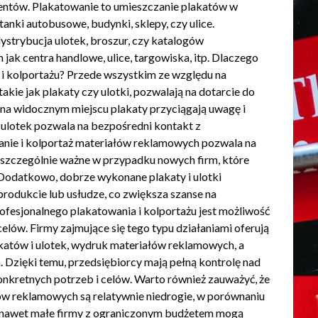
lientów. Plakatowanie to umieszczanie plakatów w
tanki autobusowe, budynki, sklepy, czy ulice.
ystrybucja ulotek, broszur, czy katalogów
 jak centra handlowe, ulice, targowiska, itp. Dlaczego
 i kolportażu? Przede wszystkim ze względu na
akie jak plakaty czy ulotki, pozwalają na dotarcie do
 na widocznym miejscu plakaty przyciągają uwagę i
ż ulotek pozwala na bezpośredni kontakt z
wanie i kolportaż materiałów reklamowych pozwala na
t szczególnie ważne w przypadku nowych firm, które
 Dodatkowo, dobrze wykonane plakaty i ulotki
produkcie lub usłudze, co zwiększa szanse na
rofesjonalnego plakatowania i kolportażu jest możliwość
elów. Firmy zajmujące się tego typu działaniami oferują
akatów i ulotek, wydruk materiałów reklamowych, a
 Dzięki temu, przedsiębiorcy mają pełną kontrolę nad
nkretnych potrzeb i celów. Warto również zauważyć, że
łów reklamowych są relatywnie niedrogie, w porównaniu
, nawet małe firmy z ograniczonym budżetem mogą