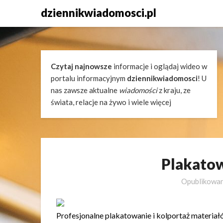
Skip
dziennikwiadomosci.pl
to
content
Czytaj najnowsze
informacje i oglądaj wideo w
portalu informacyjnym
dziennikwiadomosci
! U
nas zawsze aktualne
wiadomości
z kraju, ze
świata, relacje na żywo i wiele więcej
Plakato
Opublikowa
Profesjonalne plakatowanie i kolportaż materia