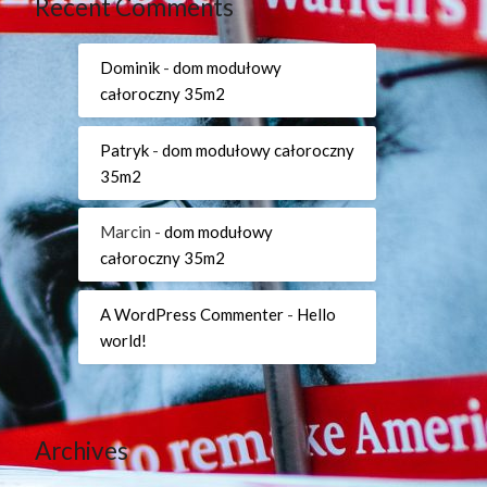
Recent Comments
Dominik
-
dom modułowy
całoroczny 35m2
Patryk
-
dom modułowy całoroczny
35m2
Marcin
-
dom modułowy
całoroczny 35m2
A WordPress Commenter
-
Hello
world!
Archives