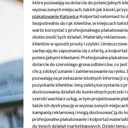
które pozwalają na dotarcie do potencjalnych k
wyznaczonych miejscach, takich jak kioski, przys
plakatowanie Katowice
Kolportaż natomiast to d
bezpośrednio do rąk klientów, w miejscach takich
warto korzystać z profesjonalnego plakatowania
skuteczność tych działań. Materiały reklamowe, t
klientów w sposób prosty i szybki. Umieszczone
zachęcają do zapoznania się z ofertą, a kolporta
potencjalnymi klientami. Profesjonalne plakato
dotarcie do szerokiego grona odbiorców, co jes
chcą zdobyć uznanie i zainteresowanie na rynku.
pozwalają na przekazanie istotnych informacji o 
pozyskanie klientów. Inną zaletą korzystania z p
dostosowania działań do konkretnych potrzeb i c
szeroki wachlarz usług, w tym projektowanie pl
także ich dystrybucję w wyznaczonych miejscach.
kampanią reklamową i mogą dostosować ją do ko
profesjonalne plakatowanie i kolportaż materia
do innych działań marketingowych. Dzięki temu