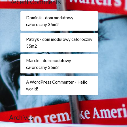
Recent Comments
Dominik
-
dom modułowy
całoroczny 35m2
Patryk
-
dom modułowy całoroczny
35m2
Marcin
-
dom modułowy
całoroczny 35m2
A WordPress Commenter
-
Hello
world!
Archives