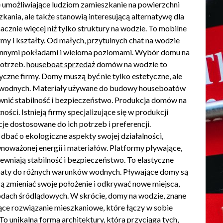
e umożliwiające ludziom zamieszkanie na powierzchni
kania, ale także stanowią interesującą alternatywę dla
cznie więcej niż tylko struktury na wodzie. To mobilne
rmy i kształty. Od małych, przytulnych chat na wodzie
ronnymi pokładami i wieloma poziomami. Wybór domu na
potrzeb.
houseboat sprzedaż
domów na wodzie to
yczne firmy. Domy muszą być nie tylko estetyczne, ale
wodnych. Materiały używane do budowy houseboatów
ewnić stabilność i bezpieczeństwo. Produkcja domów na
ści. Istnieją firmy specjalizujące się w produkcji
e dostosowane do ich potrzeb i preferencji.
dbać o ekologiczne aspekty swojej działalności,
noważonej energii i materiałów. Platformy pływające,
pewniają stabilność i bezpieczeństwo. To elastyczne
oaty do różnych warunków wodnych. Pływające domy są
gą zmieniać swoje położenie i odkrywać nowe miejsca,
odach śródlądowych. W skrócie, domy na wodzie, znane
jące rozwiązanie mieszkaniowe, które łączy w sobie
To unikalna forma architektury, która przyciąga tych,