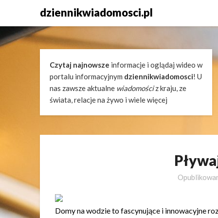
Skip
dziennikwiadomosci.pl
to
content
Czytaj najnowsze
informacje i oglądaj wideo w
portalu informacyjnym
dziennikwiadomosci
! U
nas zawsze aktualne
wiadomości
z kraju, ze
świata, relacje na żywo i wiele więcej
Pływa
Opublikowa
Domy na wodzie to fascynujące i innowacyjne ro