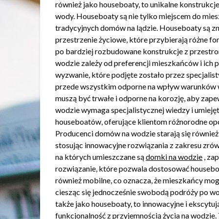
również jako houseboaty, to unikalne konstrukcj
wody. Houseboaty są nie tylko miejscem do miesz
tradycyjnych domów na lądzie. Houseboaty są zna
przestrzenie życiowe, które przybierają różne fo
po bardziej rozbudowane konstrukcje z przest
wodzie zależy od preferencji mieszkańców i ich 
wyzwanie, które podjęte zostało przez specjalist
przede wszystkim odporne na wpływ warunków 
muszą być trwałe i odporne na korozję, aby zap
wodzie wymaga specjalistycznej wiedzy i umiejętno
houseboatów, oferujące klientom różnorodne opcj
Producenci domów na wodzie starają się również 
stosując innowacyjne rozwiązania z zakresu zrów
na których umieszczane są
domki na wodzie
, za
rozwiązanie, które pozwala dostosować houseb
również mobilne, co oznacza, że ​​mieszkańcy mo
ciesząc się jednocześnie swobodą podróży po w
także jako houseboaty, to innowacyjne i ekscytu
funkcjonalność z przyjemnością życia na wodzie. 