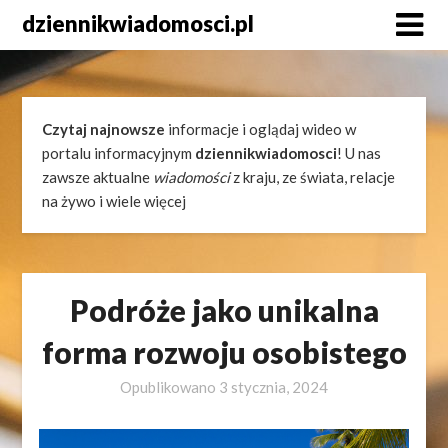
Skip
dziennikwiadomosci.pl
to
content
Czytaj najnowsze
informacje i oglądaj wideo w
portalu informacyjnym
dziennikwiadomosci
! U nas
zawsze aktualne
wiadomości
z kraju, ze świata, relacje
na żywo i wiele więcej
Podróże jako unikalna
forma rozwoju osobistego
Opublikowano
3 stycznia, 2024