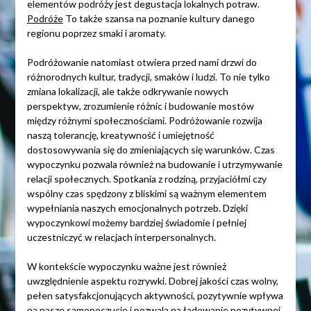
elementów podróży jest degustacja lokalnych potraw.
Podróże
To także szansa na poznanie kultury danego
regionu poprzez smaki i aromaty.
Podróżowanie natomiast otwiera przed nami drzwi do
różnorodnych kultur, tradycji, smaków i ludzi. To nie tylko
zmiana lokalizacji, ale także odkrywanie nowych
perspektyw, zrozumienie różnic i budowanie mostów
między różnymi społecznościami. Podróżowanie rozwija
naszą tolerancję, kreatywność i umiejętność
dostosowywania się do zmieniających się warunków. Czas
wypoczynku pozwala również na budowanie i utrzymywanie
relacji społecznych. Spotkania z rodziną, przyjaciółmi czy
wspólny czas spędzony z bliskimi są ważnym elementem
wypełniania naszych emocjonalnych potrzeb. Dzięki
wypoczynkowi możemy bardziej świadomie i pełniej
uczestniczyć w relacjach interpersonalnych.
W kontekście wypoczynku ważne jest również
uwzględnienie aspektu rozrywki. Dobrej jakości czas wolny,
pełen satysfakcjonujących aktywności, pozytywnie wpływa
na nasze samopoczucie i pozwala na ładowanie pozytywnej