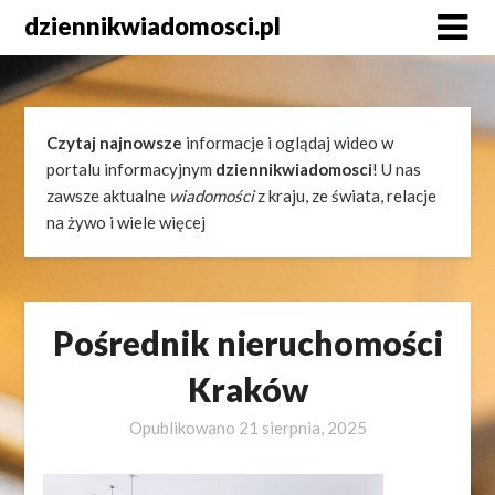
Skip
dziennikwiadomosci.pl
to
content
Czytaj najnowsze
informacje i oglądaj wideo w
portalu informacyjnym
dziennikwiadomosci
! U nas
zawsze aktualne
wiadomości
z kraju, ze świata, relacje
na żywo i wiele więcej
Pośrednik nieruchomości
Kraków
Opublikowano
21 sierpnia, 2025