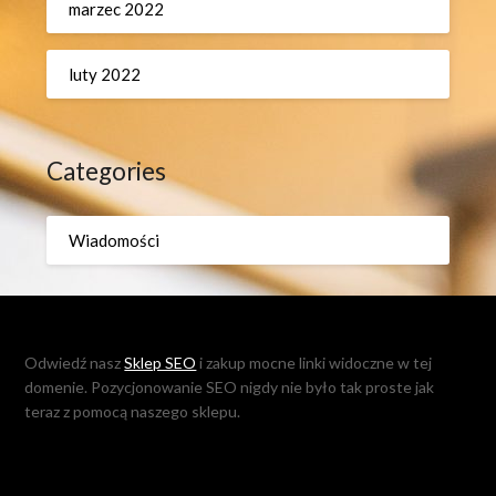
marzec 2022
luty 2022
Categories
Wiadomości
Odwiedź nasz
Sklep SEO
i zakup mocne linki widoczne w tej
domenie. Pozycjonowanie SEO nigdy nie było tak proste jak
teraz z pomocą naszego sklepu.