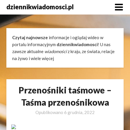
Skip
dziennikwiadomosci.pl
to
content
Czytaj najnowsze
informacje i oglądaj wideo w
portalu informacyjnym
dziennikwiadomosci
! U nas
zawsze aktualne
wiadomości
z kraju, ze świata, relacje
na żywo i wiele więcej
Przenośniki taśmowe –
Taśma przenośnikowa
Opublikowano
6 grudnia, 2022