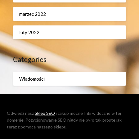
marzec 2022
luty 2022
Categories
Wiadomości
Odwiedź nasz
Sklep SEO
i zakup mocne linki widoczne w tej
domenie. Pozycjonowanie SEO nigdy nie było tak proste jak
teraz z pomocą naszego sklepu.