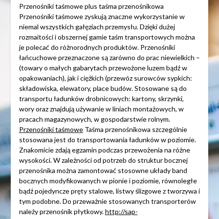
Przenośniki taśmowe plus taśma przenośnikowa
Przenośniki taśmowe zyskują znaczne wykorzystanie w
niemal wszystkich gałęziach przemysłu. Dzięki dużej
rozmaitości i obszernej gamie taśm transportowych można
je polecać do różnorodnych produktów. Przenośniki
łańcuchowe przeznaczone są zarówno do prac niewielkich –
(towary o małych gabarytach przewożone luzem bądź w
opakowaniach), jak i ciężkich (przewóz surowców sypkich:
składowiska, elewatory, place budów. Stosowane są do
transportu ładunków drobnicowych: kartony, skrzynki,
wory oraz znajdują używanie w liniach montażowych, w
pracach magazynowych, w gospodarstwie rolnym.
Przenośniki taśmowe
Taśma przenośnikowa szczególnie
stosowana jest do transportowania ładunków w poziomie.
Znakomicie zdają egzamin podczas przewożenia na różne
wysokości. W zależności od potrzeb do struktur bocznej
przenośnika można zamontować stosowne układy band
bocznych modyfikowanych w pionie i poziomie, równoległe
bądź pojedyncze pręty stalowe, listwy ślizgowe z tworzywa i
tym podobne. Do przeważnie stosowanych transporterów
należy przenośnik płytkowy.
http://sap-