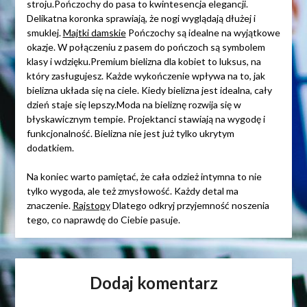
stroju.Pończochy do pasa to kwintesencja elegancji.
Delikatna koronka sprawiają, że nogi wyglądają dłużej i
smuklej.
Majtki damskie
Pończochy są idealne na wyjątkowe
okazje. W połączeniu z pasem do pończoch są symbolem
klasy i wdzięku.Premium bielizna dla kobiet to luksus, na
który zasługujesz. Każde wykończenie wpływa na to, jak
bielizna układa się na ciele. Kiedy bielizna jest idealna, cały
dzień staje się lepszy.Moda na bieliznę rozwija się w
błyskawicznym tempie. Projektanci stawiają na wygodę i
funkcjonalność. Bielizna nie jest już tylko ukrytym
dodatkiem.
Na koniec warto pamiętać, że cała odzież intymna to nie
tylko wygoda, ale też zmysłowość. Każdy detal ma
znaczenie.
Rajstopy
Dlatego odkryj przyjemność noszenia
tego, co naprawdę do Ciebie pasuje.
Dodaj komentarz