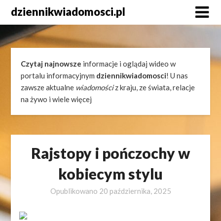
Skip
dziennikwiadomosci.pl
to
content
Czytaj najnowsze
informacje i oglądaj wideo w
portalu informacyjnym
dziennikwiadomosci
! U nas
zawsze aktualne
wiadomości
z kraju, ze świata, relacje
na żywo i wiele więcej
Rajstopy i pończochy w
kobiecym stylu
Opublikowano
20 października, 2025