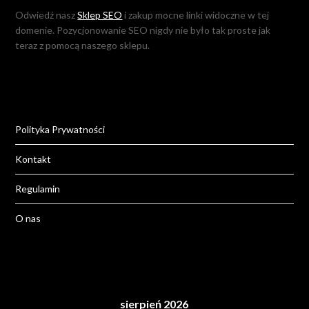
Odwiedź nasz
Sklep SEO
i zakup mocne linki widoczne w tej
domenie. Pozycjonowanie SEO nigdy nie było tak proste jak
teraz z pomocą naszego sklepu.
Polityka Prywatności
Kontakt
Regulamin
O nas
sierpień 2026