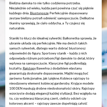
Bielizna damska to nie tylko codzienna potrzeba.
Niezależnie od wieku, każda pani powinna czuć się pięknie
każdego dnia.
Biustonosze
Perfekcyjnie dopasowany
zestaw bielizny potrafi odmienić samopoczucie. Delikatne
tkaniny sprawiają, że ciało oddycha, a Ty czujesz się
naturalnie.
Staniki to klucz do idealnej sylwetki. Balkonetka sprawia, że
ubranie układa się perfekcyjnie. Nie ma dwóch takich
samych sylwetek, dlatego warto dobrać biustonosz
odpowiedni do figury. Sportowy stanik – każdy z nich
odpowiada różnym potrzebom.Figi damskie to detal, który
wpływa na samopoczucie. Klasyczne figi podkreślają
kształty.
Rajstopy
Bawełna z dodatkiem elastanu
gwarantują doskonałe dopasowanie. Majtki mogą być
zarówno funkcjonalne, jak i piękne.Kobiece rajstopy to
nieodzowny element kobiecej garderoby. Kryjące modele
100 DEN maskują drobne niedoskonałości skóry. Rajstopy
wzorzyste dodają elegancji każdej stylizacji. Bez względu na
to, czy wybierasz klasyczną czerń, cielisty odcień czy
kolorowy akcent – rajstopy zawsze dopełniają całość