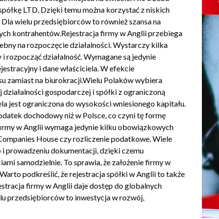
 spółkę LTD. Dzięki temu można korzystać z niskich
d
Dla wielu przedsiębiorców to również szansa na
ch kontrahentów.Rejestracja firmy w Anglii przebiega
zebny na rozpoczęcie działalności. Wystarczy kilka
 i rozpocząć działalność. Wymagane są jedynie
jestracyjny i dane właściciela. W efekcie
su zamiast na biurokracji.Wielu Polaków wybiera
 działalności gospodarczej i spółki z ograniczoną
la jest ograniczona do wysokości wniesionego kapitału.
odatek dochodowy niż w Polsce, co czyni tę formę
firmy w Anglii wymaga jedynie kilku obowiązkowych
o Companies House czy rozliczenie podatkowe. Wiele
 i prowadzeniu dokumentacji, dzięki czemu
iami samodzielnie. To sprawia, że założenie firmy w
arto podkreślić, że rejestracja spółki w Anglii to także
stracja firmy w Anglii daje dostęp do globalnych
lu przedsiębiorców to inwestycja w rozwój,