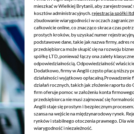
mieszkać w Wielkiej Brytanii, aby zarejestrować
kosztów administracyjnych.
rejestracja spółki lt
zbudowanie wiarygodności w oczach zagraniczny
całkowicie online, co znacząco skraca czas potr
prostych kroków, by uzyskać numer rejestracyjny
podstawowe dane, takie jak nazwa firmy, adres re
przedsiębiorca może skupić się na rozwoju bizne
spółkę LTD, ponieważ łączy ona zalety klasycznej
odpowiedzialnością. Odpowiedzialność właścicie
Dodatkowo, firmy w Anglii często płacą niższy p
działalności wyjątkowo opłacalną.Prowadzenie 
działań rocznych, takich jak złożenie raportu d
firm oferuje pomoc w założeniu konta firmowego
przedsiębiorca nie musi zajmować się formalnośc
Anglii staje się prostym i bezpiecznym procesem.W
szansa na wejście na międzynarodowy rynek. Reje
rynków i stabilnego otoczenia prawnego. Dla wie
wiarygodność i niezależność.