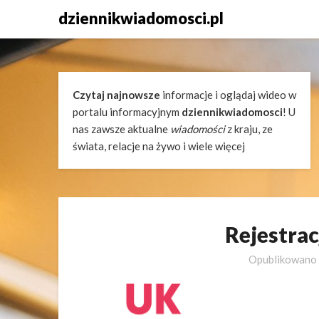
Skip
dziennikwiadomosci.pl
to
content
Czytaj najnowsze
informacje i oglądaj wideo w
portalu informacyjnym
dziennikwiadomosci
! U
nas zawsze aktualne
wiadomości
z kraju, ze
świata, relacje na żywo i wiele więcej
Rejestrac
Opublikowano