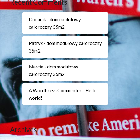
Recent Comments
Dominik
-
dom modułowy
całoroczny 35m2
Patryk
-
dom modułowy całoroczny
35m2
Marcin
-
dom modułowy
całoroczny 35m2
A WordPress Commenter
-
Hello
world!
Archives