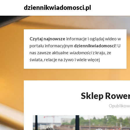
Skip
dziennikwiadomosci.pl
to
content
Czytaj najnowsze
informacje i oglądaj wideo w
portalu informacyjnym
dziennikwiadomosci
! U
nas zawsze aktualne
wiadomości
z kraju, ze
świata, relacje na żywo i wiele więcej
Sklep Rowe
Opubliko