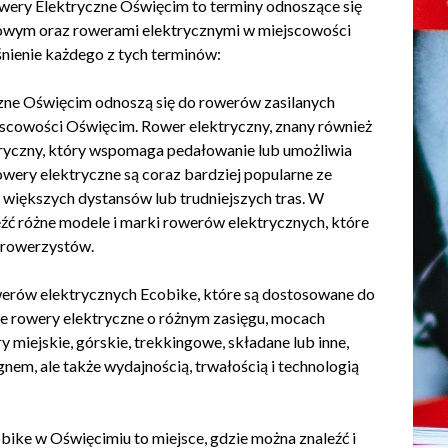
ry Elektryczne Oświęcim to terminy odnoszące się
rowym oraz rowerami elektrycznymi w miejscowości
śnienie każdego z tych terminów:
zne Oświęcim odnoszą się do rowerów zasilanych
ejscowości Oświęcim. Rower elektryczny, znany również
ktryczny, który wspomaga pedałowanie lub umożliwia
Rowery elektryczne są coraz bardziej popularne ze
większych dystansów lub trudniejszych tras. W
ć różne modele i marki rowerów elektrycznych, które
i rowerzystów.
werów elektrycznych Ecobike, które są dostosowane do
uje rowery elektryczne o różnym zasięgu, mocach
y miejskie, górskie, trekkingowe, składane lub inne,
nem, ale także wydajnością, trwałością i technologią
ke w Oświęcimiu to miejsce, gdzie można znaleźć i