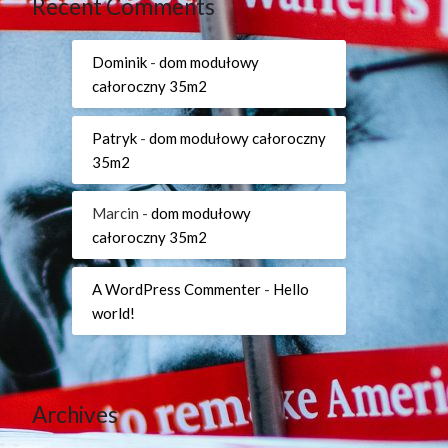
Recent Comments
Dominik
-
dom modułowy
całoroczny 35m2
Patryk
-
dom modułowy całoroczny
35m2
Marcin
-
dom modułowy
całoroczny 35m2
A WordPress Commenter
-
Hello
world!
Archives