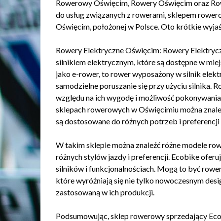
Rowerowy Oświęcim, Rowery Oświęcim oraz Rowe
do usług związanych z rowerami, sklepem rowe
Oświęcim, położonej w Polsce. Oto krótkie wyja
Rowery Elektryczne Oświęcim: Rowery Elektryc
silnikiem elektrycznym, które są dostępne w mi
jako e-rower, to rower wyposażony w silnik ele
samodzielne poruszanie się przy użyciu silnika. 
względu na ich wygodę i możliwość pokonywania 
sklepach rowerowych w Oświęcimiu można znaleź
są dostosowane do różnych potrzeb i preferencj
W takim sklepie można znaleźć różne modele ro
różnych stylów jazdy i preferencji. Ecobike ofer
silników i funkcjonalnościach. Mogą to być rower
które wyróżniają się nie tylko nowoczesnym desig
zastosowaną w ich produkcji.
Podsumowując, sklep rowerowy sprzedający Ecobi