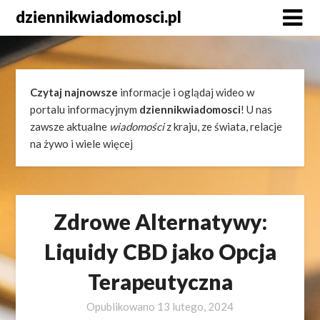
Skip
dziennikwiadomosci.pl
to
content
Czytaj najnowsze
informacje i oglądaj wideo w
portalu informacyjnym
dziennikwiadomosci
! U nas
zawsze aktualne
wiadomości
z kraju, ze świata, relacje
na żywo i wiele więcej
Zdrowe Alternatywy:
Liquidy CBD jako Opcja
Terapeutyczna
Opublikowano
13 lutego, 2024