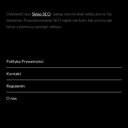
Odwiedź nasz
Sklep SEO
i zakup mocne linki widoczne w tej
domenie. Pozycjonowanie SEO nigdy nie było tak proste jak
teraz z pomocą naszego sklepu.
Polityka Prywatności
Kontakt
Regulamin
O nas